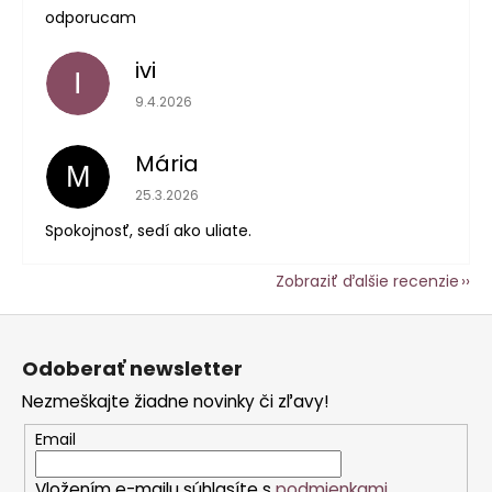
odporucam
ivi
I
Hodnotenie obchodu je 5 z 5 hviezdičiek.
9.4.2026
Mária
M
Hodnotenie obchodu je 5 z 5 hviezdičiek.
25.3.2026
Spokojnosť, sedí ako uliate.
Zobraziť ďalšie recenzie
Z
á
Odoberať newsletter
p
Nezmeškajte žiadne novinky či zľavy!
ä
t
Email
i
Vložením e-mailu súhlasíte s
podmienkami