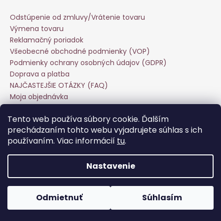
Odstúpenie od zmluvy/Vrátenie tovaru
Výmena tovaru
Reklamačný poriadok
Všeobecné obchodné podmienky (VOP)
Podmienky ochrany osobných údajov (GDPR)
Doprava a platba
NAJČASTEJŠIE OTÁZKY (FAQ)
Moja objednávka
Starostlivosť o odevy
Tento web používa súbory cookie. Ďalším
Veľkoobchod
prechádzaním tohto webu vyjadrujete súhlas s ich
Hodnotenie obchodu
používaním. Viac informácií
tu
.
Kontakt
Nastavenie
Vytvoril Shoptet
Copyright 2026
Keira Fashion
. Všetky práva vyhradené.
Odmietnuť
Súhlasím
Upraviť nastavenie cookies