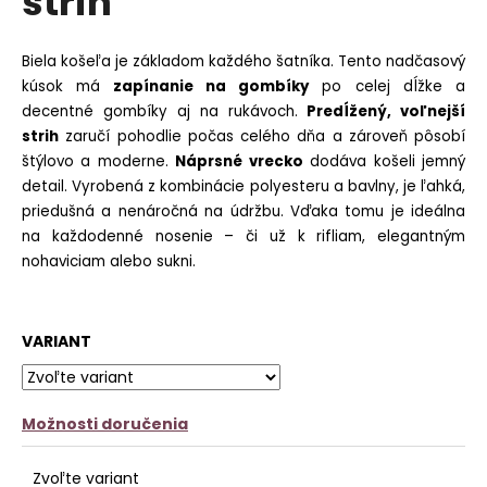
strih
č
z
a
5
m
hviezdičiek.
Biela košeľa je základom každého šatníka. Tento nadčasový
e
kúsok má
zapínanie na gombíky
po celej dĺžke a
decentné gombíky aj na rukávoch.
Predĺžený, voľnejší
PANČUCHY
NUENO
strih
zaručí pohodlie počas celého dňa a zároveň pôsobí
štýlovo a moderne.
Náprsné vrecko
dodáva košeli jemný
€12,90
detail.
Vyrobená z kombinácie polyesteru a bavlny, je ľahká,
priedušná a nenáročná na údržbu. Vďaka tomu je ideálna
na každodenné nosenie – či už k rifliam, elegantným
nohaviciam alebo sukni.
VARIANT
Možnosti doručenia
Zvoľte variant