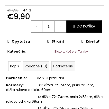
€17,90
–44 %
€9,90
Jednotková
DO KOŠÍKA
cena:
Opýtať sa
Strážiť
Zdieľať
Kategória
:
Blúzky, Košele, Tuniky
Popis
Podobné (10)
Hodnotenie
Doručenie:
do 2-3 prac. dní
Rozmery:
XS: dĺžka 72-74cm, prsia 2x51cm,
dĺžka rukáva od krku 69cm
S: dĺžka 72-74cm, prsia 2x53cm, dĺžka
rukáva od krku 69cm
M: dĺžka 72-74cm, prsia 2x55cm,