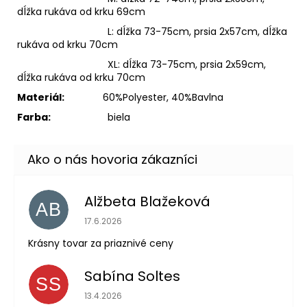
dĺžka rukáva od krku 69cm
L: dĺžka 73-75cm, prsia 2x57cm, dĺžka
rukáva od krku 70cm
XL: dĺžka 73-75cm, prsia 2x59cm,
dĺžka rukáva od krku 70cm
Materiál:
60
%Polyester, 40%Bavlna
Farba:
biela
Alžbeta Blažeková
AB
Hodnotenie obchodu je 5 z 5 hviezdičiek.
17.6.2026
Krásny tovar za priaznivé ceny
Sabína Soltes
SS
Hodnotenie obchodu je 5 z 5 hviezdičiek.
13.4.2026