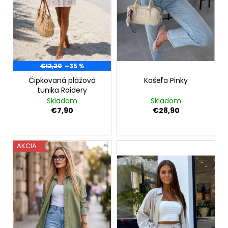
č
o
v
a
d
m
e
u
k
SILÓNOVÉ
t
PANČUCHY
€12,20
–35 %
LEINA
o
Čipkovaná plážová
Košeľa Pinky
€9,90
v
tunika Roidery
Skladom
Skladom
€7,90
€28,90
AKCIA