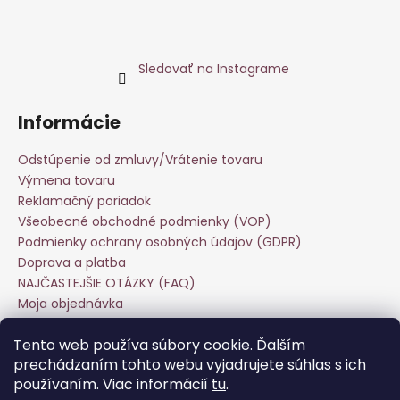
Sledovať na Instagrame
Informácie
Odstúpenie od zmluvy/Vrátenie tovaru
Výmena tovaru
Reklamačný poriadok
Všeobecné obchodné podmienky (VOP)
Podmienky ochrany osobných údajov (GDPR)
Doprava a platba
NAJČASTEJŠIE OTÁZKY (FAQ)
Moja objednávka
Starostlivosť o odevy
Tento web používa súbory cookie. Ďalším
Veľkoobchod
prechádzaním tohto webu vyjadrujete súhlas s ich
Hodnotenie obchodu
používaním. Viac informácií
tu
.
Kontakt