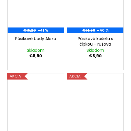
€15,20
–41 %
€14,90
–40 %
Pásikavé body Alexa
Pásikavá košeľa s
čipkou - ružová
Skladom
Skladom
€8,90
€8,90
AKCIA
AKCIA