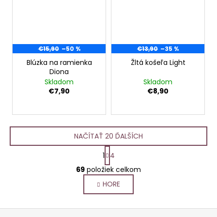
€15,90
–50 %
€13,90
–35 %
Blúzka na ramienka
Žltá košeľa Light
Diona
Skladom
Skladom
€7,90
€8,90
NAČÍTAŤ 20 ĎALŠÍCH
S
1
4
t
O
r
69
položiek celkom
v
á
HORE
l
n
k
á
o
d
Z
v