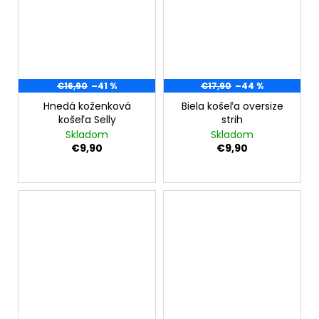
€16,90
–41 %
€17,90
–44 %
Hnedá koženková
Biela košeľa oversize
košeľa Selly
strih
Skladom
Skladom
€9,90
€9,90