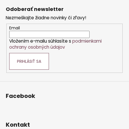
a
a
á
c
Odoberať newsletter
n
p
i
i
Nezmeškajte žiadne novinky či zľavy!
e
ä
e
p
t
Email
r
i
v
Vložením e-mailu súhlasíte s
podmienkami
e
k
ochrany osobných údajov
y
v
PRIHLÁSIŤ SA
ý
p
i
s
u
Facebook
Kontakt