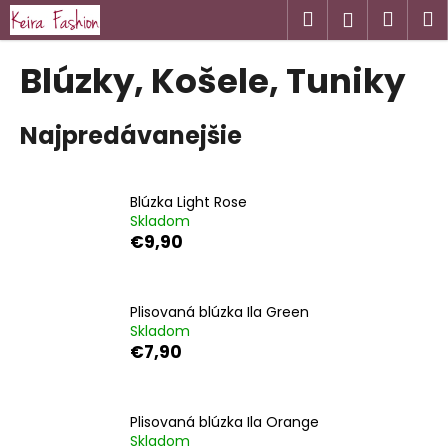
K
Prejsť
Hľadať
Náku
M
Prihlásen
na
o
obsah
Späť
Späť
košík
š
Blúzky, Košele, Tuniky
í
Č
k
Najpredávanejšie
o
p
o
Blúzka Light Rose
t
Skladom
r
€9,90
e
b
u
Plisovaná blúzka Ila Green
Skladom
j
€7,90
e
t
e
Plisovaná blúzka Ila Orange
n
Skladom