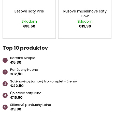
á
Béžové šaty Pirie
Ružové mušelínové šaty
j
Bow
s
Skladom
Skladom
ť
€18,50
€19,90
?
Top 10 produktov
Baretka Simple
HĽADAŤ
€6,30
Pančuchy Nueno
€12,90
O
Saténový pyžamový trojkomplet - čierny
d
€22,90
p
Úpletové šaty Mina
o
€15,90
r
Silónové pančuchy Leina
ú
€9,90