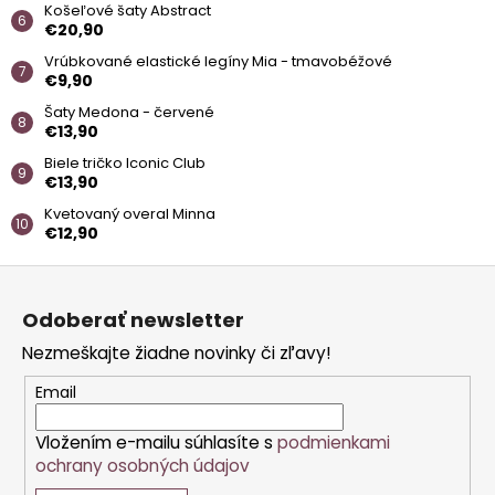
č
Košeľové šaty Abstract
a
€20,90
m
Vrúbkované elastické legíny Mia - tmavobéžové
e
€9,90
Šaty Medona - červené
BARETKA
€13,90
SIMPLE
Biele tričko Iconic Club
€6,30
€13,90
Kvetovaný overal Minna
€12,90
Z
á
Odoberať newsletter
p
Nezmeškajte žiadne novinky či zľavy!
ä
t
Email
i
Vložením e-mailu súhlasíte s
podmienkami
e
ochrany osobných údajov