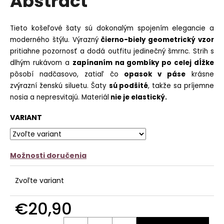
Abstract
č
z
a
5
m
hviezdičiek.
Tieto košeľové šaty sú dokonalým spojením elegancie a
e
moderného štýlu. Výrazný
čierno-biely geometrický vzor
pritiahne pozornosť a dodá outfitu jedinečný šmrnc. Strih s
KVETOVANÝ
OVERAL
dlhým rukávom a
zapínaním na gombíky po celej dĺžke
MINNA
pôsobí nadčasovo, zatiaľ čo
opasok v páse
krásne
€12,90
zvýrazní ženskú siluetu. Šaty
sú podšité
, takže sa príjemne
nosia a nepresvitajú. Materiál
nie je elastický.
VARIANT
Možnosti doručenia
Zvoľte variant
€20,90
Jednotková