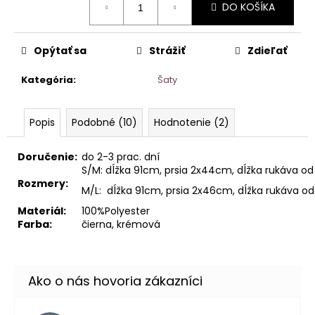
DO KOŠÍKA
cena:
Opýtať sa
Strážiť
Zdieľať
Kategória
:
Šaty
Popis
Podobné (10)
Hodnotenie (2)
Doručenie:
do 2-3 prac. dní
S/M: dĺžka 91cm, prsia 2x44cm, dĺžka rukáva 
Rozmery:
M/L: dĺžka 91cm, prsia 2x46cm, dĺžka rukáva 
Materiál:
100%Polyester
Farba:
čierna, krémová