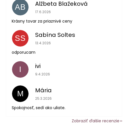
Alžbeta Blažeková
AB
Hodnotenie obchodu je 5 z 5 hviezdičiek.
17.6.2026
Krásny tovar za priaznivé ceny
Sabína Soltes
SS
Hodnotenie obchodu je 5 z 5 hviezdičiek.
13.4.2026
odporucam
ivi
I
Hodnotenie obchodu je 5 z 5 hviezdičiek.
9.4.2026
Mária
M
Hodnotenie obchodu je 5 z 5 hviezdičiek.
25.3.2026
Spokojnosť, sedí ako uliate.
Zobraziť ďalšie recenzie