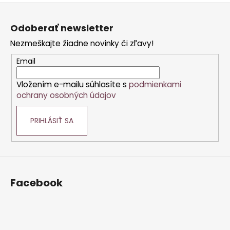
Z
á
Odoberať newsletter
p
Nezmeškajte žiadne novinky či zľavy!
ä
t
Email
i
Vložením e-mailu súhlasíte s
podmienkami
e
ochrany osobných údajov
PRIHLÁSIŤ SA
Facebook