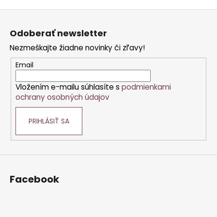
o
d
Z
v
a
a
á
c
Odoberať newsletter
n
p
i
i
Nezmeškajte žiadne novinky či zľavy!
e
ä
e
p
t
Email
r
i
v
Vložením e-mailu súhlasíte s
podmienkami
e
k
ochrany osobných údajov
y
v
PRIHLÁSIŤ SA
ý
p
i
s
u
Facebook