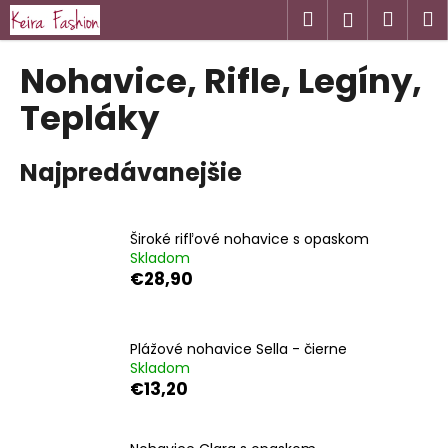
K
Prejsť
Hľadať
Náku
M
Prihlásen
na
o
obsah
Späť
Späť
košík
š
Nohavice, Rifle, Legíny,
í
Č
Tepláky
k
o
p
Najpredávanejšie
o
t
r
Široké rifľové nohavice s opaskom
Skladom
e
€28,90
b
u
j
Plážové nohavice Sella - čierne
e
Skladom
€13,20
t
e
n