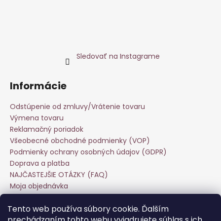
Sledovať na Instagrame
Informácie
Odstúpenie od zmluvy/Vrátenie tovaru
Výmena tovaru
Reklamačný poriadok
Všeobecné obchodné podmienky (VOP)
Podmienky ochrany osobných údajov (GDPR)
Doprava a platba
NAJČASTEJŠIE OTÁZKY (FAQ)
Moja objednávka
Starostlivosť o odevy
Tento web používa súbory cookie. Ďalším
Veľkoobchod
prechádzaním tohto webu vyjadrujete súhlas s ich
Hodnotenie obchodu