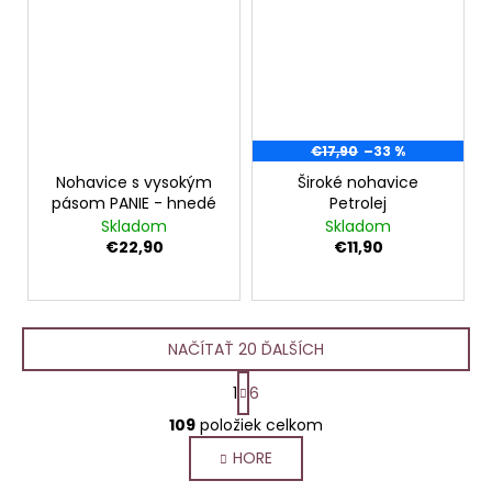
€17,90
–33 %
Nohavice s vysokým
Široké nohavice
pásom PANIE - hnedé
Petrolej
Skladom
Skladom
€22,90
€11,90
NAČÍTAŤ 20 ĎALŠÍCH
S
1
6
t
O
r
109
položiek celkom
v
á
HORE
l
n
k
á