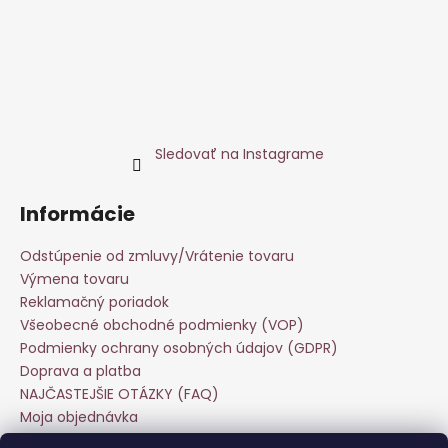
č
a
m
e
ŠATY
MEDONA
-
Sledovať na Instagrame
ČERVENÉ
€13,90
Informácie
Odstúpenie od zmluvy/Vrátenie tovaru
Výmena tovaru
Reklamačný poriadok
Všeobecné obchodné podmienky (VOP)
Podmienky ochrany osobných údajov (GDPR)
Doprava a platba
NAJČASTEJŠIE OTÁZKY (FAQ)
Moja objednávka
Starostlivosť o odevy