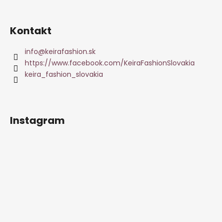
á
j
Kontakt
s
ť
info
@
keirafashion.sk
?
https://www.facebook.com/KeiraFashionSlovakia
keira_fashion_slovakia
HĽADAŤ
Instagram
O
d
p
o
r
ú