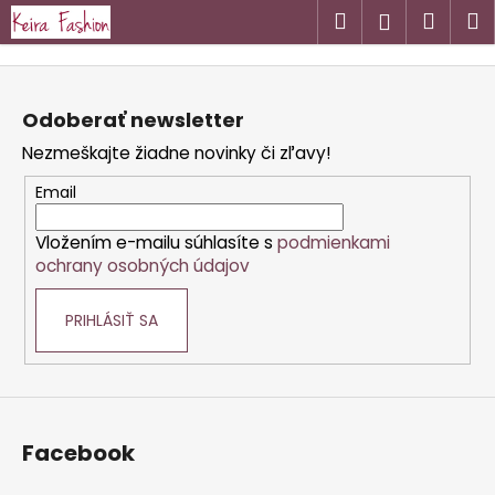
K
Prejsť
Hľadať
Náku
M
Prihlásen
na
o
obsah
Späť
Späť
košík
š
Z
í
á
Č
Odoberať newsletter
k
p
o
Nezmeškajte žiadne novinky či zľavy!
ä
p
t
Email
o
i
t
Vložením e-mailu súhlasíte s
podmienkami
e
r
ochrany osobných údajov
e
b
PRIHLÁSIŤ SA
u
j
e
t
Facebook
e
n