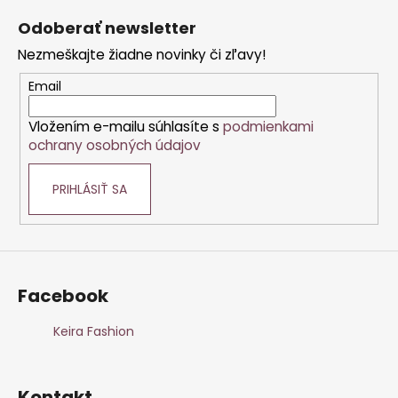
a
a
á
c
Odoberať newsletter
n
p
i
i
Nezmeškajte žiadne novinky či zľavy!
e
ä
e
p
t
Email
r
i
v
Vložením e-mailu súhlasíte s
podmienkami
e
k
ochrany osobných údajov
y
v
PRIHLÁSIŤ SA
ý
p
i
s
u
Facebook
Keira Fashion
Kontakt