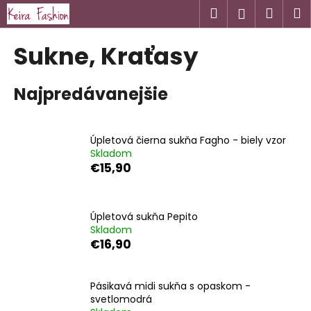
K
Prejsť
Hľadať
Náku
M
Prihlásen
na
o
obsah
Späť
Späť
košík
š
Sukne, Kraťasy
í
Č
k
Najpredávanejšie
o
p
o
Úpletová čierna sukňa Fagho - biely vzor
t
Skladom
r
€15,90
e
b
u
Úpletová sukňa Pepito
Skladom
j
€16,90
e
t
Pásikavá midi sukňa s opaskom -
e
svetlomodrá
n