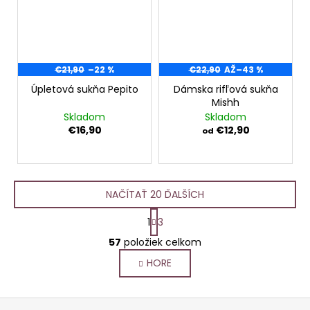
€21,90
–22 %
€22,90
AŽ
–43 %
Úpletová sukňa Pepito
Dámska rifľová sukňa
Mishh
Skladom
Skladom
€16,90
€12,90
od
NAČÍTAŤ 20 ĎALŠÍCH
S
1
3
t
O
r
57
položiek celkom
v
á
HORE
l
n
k
á
o
d
Z
v