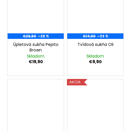
€26,90
–26 %
€14,90
–33 %
Úpletová sukňa Pepito
Tvídová sukňa Oli
Brown
Skladom
Skladom
€19,90
€9,90
AKCIA