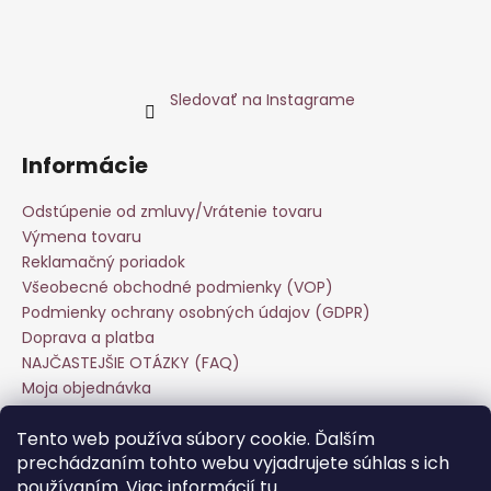
Sledovať na Instagrame
Informácie
Odstúpenie od zmluvy/Vrátenie tovaru
Výmena tovaru
Reklamačný poriadok
Všeobecné obchodné podmienky (VOP)
Podmienky ochrany osobných údajov (GDPR)
Doprava a platba
NAJČASTEJŠIE OTÁZKY (FAQ)
Moja objednávka
Starostlivosť o odevy
Tento web používa súbory cookie. Ďalším
Veľkoobchod
prechádzaním tohto webu vyjadrujete súhlas s ich
Hodnotenie obchodu
používaním. Viac informácií
tu
.
Kontakt