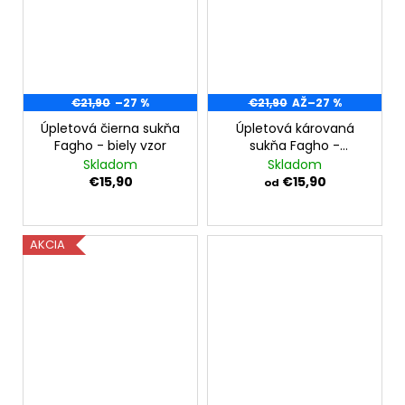
€21,90
–27 %
€21,90
AŽ
–27 %
Úpletová čierna sukňa
Úpletová károvaná
Fagho - biely vzor
sukňa Fagho -
krémová
Skladom
Skladom
€15,90
€15,90
od
AKCIA