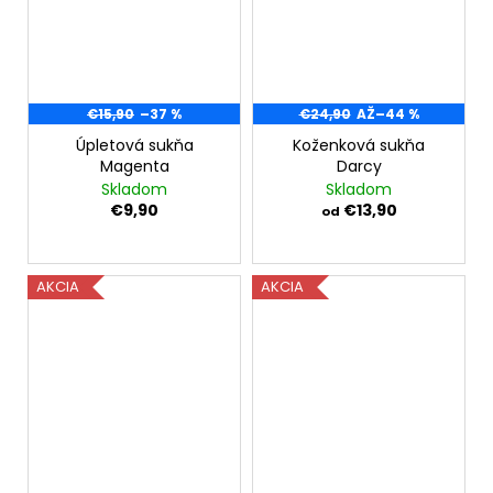
€15,90
–37 %
€24,90
AŽ
–44 %
Úpletová sukňa
Koženková sukňa
Magenta
Darcy
Skladom
Skladom
€9,90
€13,90
od
AKCIA
AKCIA