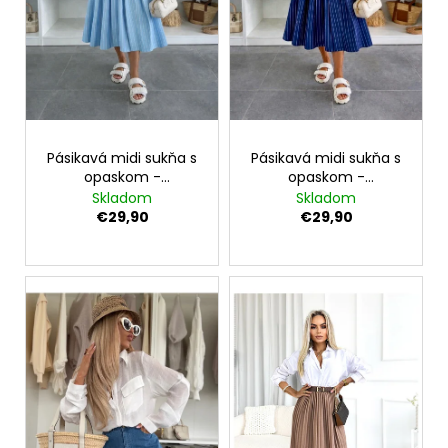
č
o
v
a
d
m
e
u
k
SATÉNOVÝ
t
PYŽAMOVÝ
TROJKOMPLET
o
-
Pásikavá midi sukňa s
Pásikavá midi sukňa s
v
ČIERNY
opaskom -
opaskom -
svetlomodrá
tmavomodrá
Skladom
Skladom
€22,90
€29,90
€29,90
Pôvodne:
€27,90