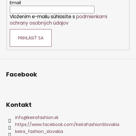
t
Email
á
i
j
Vložením e-mailu súhlasíte s
podmienkami
e
s
ochrany osobných údajov
ť
?
PRIHLÁSIŤ SA
HĽADAŤ
Facebook
O
d
Kontakt
p
o
info
@
keirafashion.sk
r
https://www.facebook.com/KeiraFashionSlovakia
ú
keira_fashion_slovakia