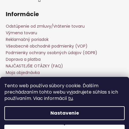
Informácie
Odstúpenie od zmluvy/Vrátenie tovaru
Výmena tovaru
Reklamačný poriadok
Všeobecné obchodné podmienky (VOP)
Podmienky ochrany osobných údajov (GDPR)
Doprava a platba
NAJČASTEJŠIE OTÁZKY (FAQ)
Moja objednávka
Starostlivosť o odevy
Tento web používa súbory cookie. Ďalším
Veľkoobchod
prechádzaním tohto webu vyjadrujete súhlas s ich
Hodnotenie obchodu
používaním. Viac informácií
tu
.
Kontakt
Nastavenie
Vytvoril Shoptet
Copyright 2026
Keira Fashion
. Všetky práva vyhradené.