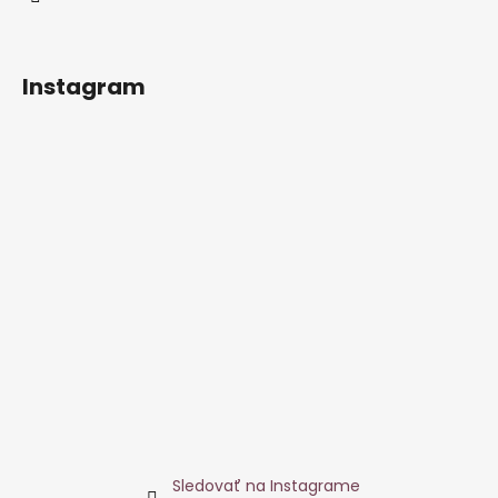
č
a
m
e
Instagram
BARETKA
SIMPLE
€6,30
Sledovať na Instagrame