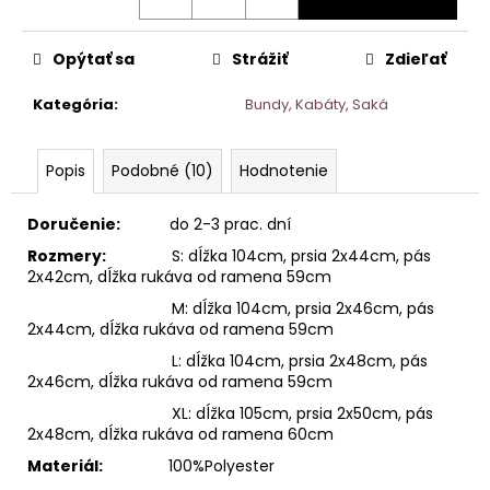
Opýtať sa
Strážiť
Zdieľať
Kategória
:
Bundy, Kabáty, Saká
Popis
Podobné (10)
Hodnotenie
Doručenie:
do 2-3 prac. dní
Rozmery:
S: dĺžka 104cm, prsia 2x44cm, pás
2x42cm, dĺžka rukáva od ramena 59cm
M: dĺžka 104cm, prsia 2x46cm, pás
2x44cm, dĺžka rukáva od ramena 59cm
L: dĺžka 104cm, prsia 2x48cm, pás
2x46cm, dĺžka rukáva od ramena 59cm
XL: dĺžka 105cm, prsia 2x50cm, pás
2x48cm, dĺžka rukáva od ramena 60cm
Materiál:
100
%Polyester