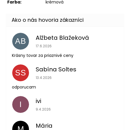
Farba:
krémová
Alžbeta Blažeková
AB
Hodnotenie obchodu je 5 z 5 hviezdičiek.
17.6.2026
Krásny tovar za priaznivé ceny
Sabína Soltes
SS
Hodnotenie obchodu je 5 z 5 hviezdičiek.
13.4.2026
odporucam
ivi
I
Hodnotenie obchodu je 5 z 5 hviezdičiek.
9.4.2026
Mária
M