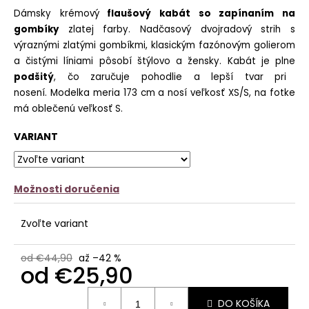
č
z
Dámsky krémový
flaušový kabát so zapínaním na
a
5
gombíky
zlatej farby. Nadčasový dvojradový strih s
m
hviezdičiek.
e
výraznými zlatými gombíkmi, klasickým fazónovým golierom
a čistými líniami pôsobí štýlovo a žensky. Kabát je plne
BIELE
podšitý
, čo zaručuje pohodlie a lepší tvar pri
TRIČKO
nosení. Modelka meria 173 cm a nosí veľkosť XS/S, na fotke
ICONIC
má oblečenú veľkosť S.
CLUB
€13,90
VARIANT
Možnosti doručenia
Zvoľte variant
od €44,90
až –42 %
od
€25,90
Jednotková
DO KOŠÍKA
cena: