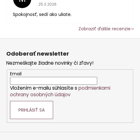
Hodnotenie obchodu je 5 z 5 hviezdičiek.
25.3.2026
Spokojnosť, sedí ako uliate.
Zobraziť ďalšie recenzie
Z
á
Odoberať newsletter
p
Nezmeškajte žiadne novinky či zľavy!
ä
t
Email
i
Vložením e-mailu súhlasíte s
podmienkami
e
ochrany osobných údajov
PRIHLÁSIŤ SA