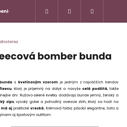
Hľadať
Prihlásenie
Nákupný
enie od zmluvy/Vrátenie tovaru
Napíšte nám
košík
odnotenia
fleecová bomber bunda
 bunda
s
kvetinovým vzorom
je jedným z najväčších trendov
fleecu
, ktorý je príjemný na dotyk a navyše
celá podšitá
, takže
AMOVÝ TROJKOMPLET -
nejšie dni. Ružovo‑zelené kvietky dodávajú bunde jemný, ženský a
Nasledujúce
ký zips
, vysoký golier a pohodlný oversize strih, ktorý sa hodí na
 má aj
praktické
vrecká.
Krémová farba pôsobí elegantne, čisto a
90
gínami aj športovým outfitom.