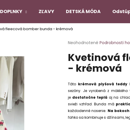
DOPLNKY
ZĽAVY
DETSKÁ MÓDA
Odstúp
ová fleecová bomber bunda - krémová
Čo potrebujete nájsť?
Priemerné
Neohodnotené
Podrobnosti h
hodnotenie
Kvetinová 
produktu
HĽADAŤ
je
- krémová
0,0
z
5
Odporúčame
hviezdičiek.
Táto
krémová plyšová teddy
sezóny. Je vyrobená z mäkkého
PANČUCHY NUENO
SATÉNOVÝ PYŽ
je
dostatočne teplá
aj na chlad
ČIERNY
€12,90
svieži vzhľad. Bunda má
praktic
€22,90
každodenné nosenie.
Na bokoch
Pôvodne:
€27,
ľahko sa kombinuje s džínsami, le