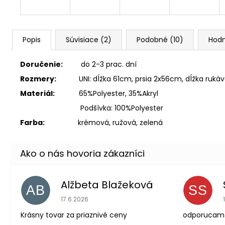
Popis
Súvisiace (2)
Podobné (10)
Hodn
Doručenie:
do 2-3 prac. dní
Rozmery:
UNI: dĺžka 61cm, prsia 2x56cm, dĺžka ru
Materiál:
65%Polyester, 35%Akryl
Podšívka: 100%Polyester
Farba:
krémová, ružová, zelená
Alžbeta Blažeková
AB
SS
Hodnotenie obchodu je 5 z 5 hviezdičiek.
17.6.2026
Krásny tovar za priaznivé ceny
odporucam