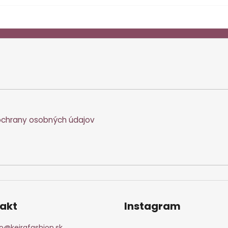
chrany osobných údajov
akt
Instagram
o
@
keirafashion.sk