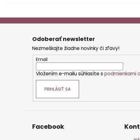
Z
á
Odoberať newsletter
p
Nezmeškajte žiadne novinky či zľavy!
ä
t
Email
i
Vložením e-mailu súhlasíte s
podmienkami o
e
PRIHLÁSIŤ SA
Facebook
Kont
inf