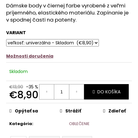
č
z
Dámske body v čiernej farbe vyrobené z veľmi
a
5
príjemného, elastického materiálu. Zapínanie je
m
hviezdičiek.
v spodnej časti na patenty.
e
VARIANT
VYŠÍVANÉ
RIFĽOVÉ
ŠATY
S
OPASKOM
Možnosti doručenia
€25,90
Skladom
€13,90
–35 %
€8,90
DO KOŠÍKA
Jednotková
cena:
Opýtať sa
Strážiť
Zdieľať
Kategória
:
OBLEČENIE