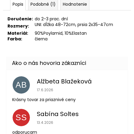
Popis
Podobné (1)
Hodnotenie
Doručenie:
do 2-3 prac. dní
UNI: dĺžka 48-72cm, prsia 2x35-47cm
Rozmery:
Materiál:
90%Poylamid, 10%Elastan
Farba:
čierna
Alžbeta Blažeková
AB
Hodnotenie obchodu je 5 z 5 hviezdičiek.
17.6.2026
Krásny tovar za priaznivé ceny
Sabína Soltes
SS
Hodnotenie obchodu je 5 z 5 hviezdičiek.
13.4.2026
odporucam