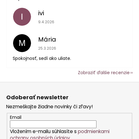
ivi
I
Hodnotenie obchodu je 5 z 5 hviezdičiek.
9.4.2026
Mária
M
Hodnotenie obchodu je 5 z 5 hviezdičiek.
25.3.2026
Spokojnosť, sedí ako uliate.
Zobraziť ďalšie recenzie
Z
á
Odoberať newsletter
p
Nezmeškajte žiadne novinky či zľavy!
ä
t
Email
i
Vložením e-mailu súhlasíte s
podmienkami
e
ochrany osobných údajov