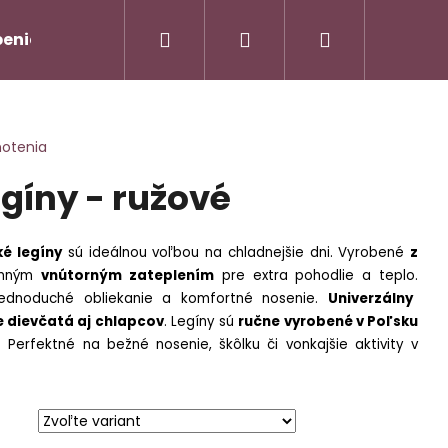
Hľadať
Prihlásenie
Nákupný
enie od zmluvy/Vrátenie tovaru
Napíšte nám
košík
notenia
gíny - ružové
é legíny
sú ideálnou voľbou na chladnejšie dni. Vyrobené
z
mným
vnútorným zateplením
pre extra pohodlie a teplo.
ednoduché obliekanie a komfortné nosenie.
Univerzálny
e dievčatá aj chlapcov
. Legíny sú
ručne vyrobené v Poľsku
AMOVÝ TROJKOMPLET -
Nasledujúce
 Perfektné na bežné nosenie, škôlku či vonkajšie aktivity v
90