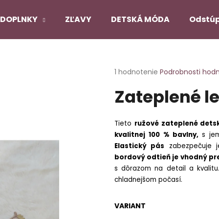
DOPLNKY
ZĽAVY
DETSKÁ MÓDA
Odstúp
Čo potrebujete nájsť?
Priemerné
1 hodnotenie
Podrobnosti hod
hodnotenie
Zateplené le
produktu
HĽADAŤ
je
5,0
z
Tieto
ružové zateplené detsk
5
Odporúčame
kvalitnej 100 % bavlny,
s je
hviezdičiek.
Elastický pás
zabezpečuje j
bordový odtieň je vhodný pr
PANČUCHY NUENO
SATÉNOVÝ PYŽ
s dôrazom na detail a kvalitu.
ČIERNY
€12,90
chladnejšom počasí.
€22,90
Pôvodne:
€27,
VARIANT