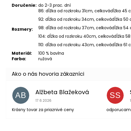
Doručenie:
do 2-3 prac. dní
86: dĺžka od rozkroku 31cm, celkovádĺžka 45 
92: dĺžka od rozkroku 34cm, celkovádĺžka 50
98: dĺžka od rozkroku 37cm, celkovádĺžka 54
Rozmery:
104: dĺžka od rozkroku 40cm, celkovádĺžka 58
110: dĺžka od rozkroku 43cm, celkovádĺžka 61
Materiál:
100 % bavlna
Farba:
ružová
Alžbeta Blažeková
AB
SS
Hodnotenie obchodu je 5 z 5 hviezdičiek.
17.6.2026
Krásny tovar za priaznivé ceny
odporucam