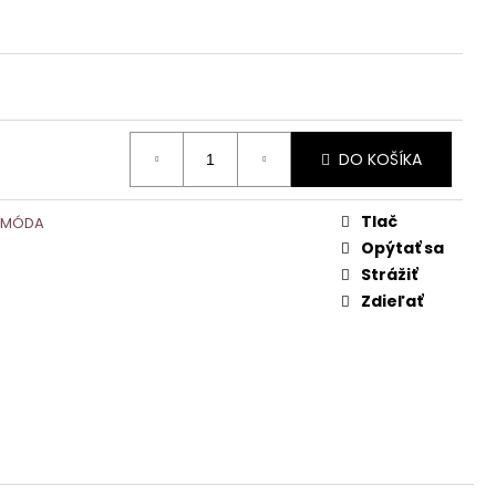
DO KOŠÍKA
Tlač
 MÓDA
Opýtať sa
Strážiť
Zdieľať