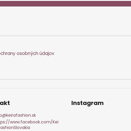
chrany osobných údajov
akt
Instagram
o
@
keirafashion.sk
tps://www.facebook.com/Kei
FashionSlovakia