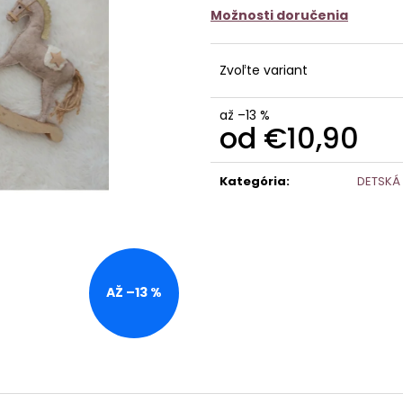
Možnosti doručenia
Zvoľte variant
až –13 %
od
€10,90
Jednotková
cena:
Kategória
:
DETSKÁ
AŽ –13 %