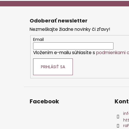
Z
á
Odoberať newsletter
p
Nezmeškajte žiadne novinky či zľavy!
ä
t
Email
i
Vložením e-mailu súhlasíte s
podmienkami o
e
PRIHLÁSIŤ SA
Facebook
Kont
inf
ht
ra