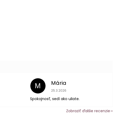
Mária
M
 je 5 z 5 hviezdičiek.
Hodnotenie obchodu je 5 z 5 hviezdič
25.3.2026
Spokojnosť, sedí ako uliate.
Zobraziť ďalšie recenzie