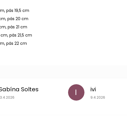
cm, pás 19,5 cm
 cm, pás 20 cm
 cm, pás 21 cm
 cm, pás 21,5 cm
 cm, pás 22 cm
Sabína Soltes
ivi
I
Hodnotenie obchodu je 5 z 5 hviezdičiek.
Hodnotenie obchodu
13.4.2026
9.4.2026