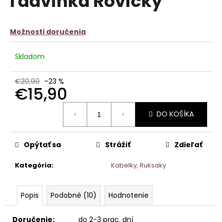
ľadvinka Rovicky
č
z
a
5
m
hviezdičiek.
Možnosti doručenia
e
SATÉNOVÝ
Skladom
PYŽAMOVÝ
TROJKOMPLET
-
€20,90
–23 %
ČIERNY
€15,90
€22,90
Jednotková
Pôvodne:
DO KOŠÍKA
cena:
€27,90
Opýtať sa
Strážiť
Zdieľať
Kategória
:
Kabelky, Ruksaky
Popis
Podobné (10)
Hodnotenie
Doručenie:
do 2-3 prac. dní