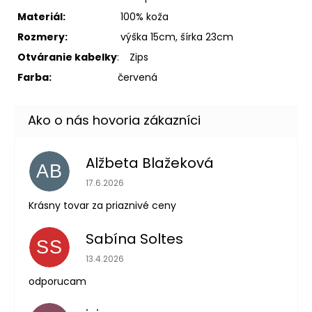
Materiál:
100% koža
Rozmery:
výška 15cm, šírka 23cm
Otváranie kabelky
:
Zips
Farba:
červená
Alžbeta Blažeková
AB
Hodnotenie obchodu je 5 z 5 hviezdičiek.
17.6.2026
Krásny tovar za priaznivé ceny
Sabína Soltes
SS
Hodnotenie obchodu je 5 z 5 hviezdičiek.
13.4.2026
odporucam