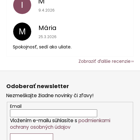
ivi
I
Hodnotenie obchodu je 5 z 5 hviezdičiek.
9.4.2026
Mária
M
Hodnotenie obchodu je 5 z 5 hviezdičiek.
25.3.2026
Spokojnosť, sedí ako uliate.
Zobraziť ďalšie recenzie
Z
á
Odoberať newsletter
p
Nezmeškajte žiadne novinky či zľavy!
ä
t
Email
i
Vložením e-mailu súhlasíte s
podmienkami
e
ochrany osobných údajov