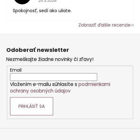
25.3.2026
Spokojnosť, sedí ako uliate.
Zobraziť ďalšie recenzie
Z
á
Odoberať newsletter
p
Nezmeškajte žiadne novinky či zľavy!
ä
t
Email
i
Vložením e-mailu súhlasíte s
podmienkami
e
ochrany osobných údajov
PRIHLÁSIŤ SA