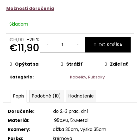
č
z
a
Možnosti doručenia
5
m
hviezdičiek.
e
Skladom
BIELE
TRIČKO
€16,90
–29 %
€11,90
ICONIC
DO KOŠÍKA
CLUB
Jednotková
€13,90
cena:
Opýtať sa
Strážiť
Zdieľať
Kategória
:
Kabelky, Ruksaky
Popis
Podobné (10)
Hodnotenie
Doručenie:
do 2-3 prac. dní
Materiál:
95%PU, 5%Metal
Rozmery:
dĺžka 30cm, výška 35cm
Farba:
krémová