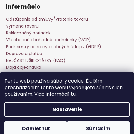
Informácie
Odstúpenie od zmluvy/Vrátenie tovaru
Výmena tovaru
Reklamačný poriadok
Všeobecné obchodné podmienky (VOP)
Podmienky ochrany osobných údajov (GDPR)
Doprava a platba
NAJČASTEJŠIE OTÁZKY (FAQ)
Moja objednávka
Starostlivosť o odevy
Tento web používa súbory cookie. Ďalším
Veľkoobchod
prechádzaním tohto webu vyjadrujete súhlas s ich
Hodnotenie obchodu
používaním. Viac informácií
tu
.
Kontakt
Nastavenie
Vytvoril Shoptet
Copyright 2026
Keira Fashion
. Všetky práva vyhradené.
Odmietnuť
Súhlasím
Upraviť nastavenie cookies