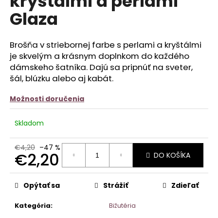
kryštálmi a perlami
č
z
a
Glaza
5
m
hviezdičiek.
e
Brošňa v striebornej farbe s perlami a kryštálmi
SILÓNOVÉ
j
e
skvelým a krásnym doplnkom do každého
PANČUCHY
dámskeho šatníka. Dajú sa pripnúť na sveter,
LEINA
šál, blúzku alebo aj kabát.
€9,90
Možnosti doručenia
Skladom
€4,20
–47 %
€2,20
DO KOŠÍKA
Jednotková
cena:
Opýtať sa
Strážiť
Zdieľať
Kategória
:
Bižutéria