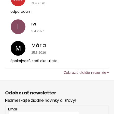
Hodnotenie obchodu je 5 z 5 hviezdičiek.
13.4.2026
odporucam
ivi
I
Hodnotenie obchodu je 5 z 5 hviezdičiek.
9.4.2026
Mária
M
Hodnotenie obchodu je 5 z 5 hviezdičiek.
25.3.2026
Spokojnosť, sedí ako uliate.
Zobraziť ďalšie recenzie
Z
á
Odoberať newsletter
p
Nezmeškajte žiadne novinky či zľavy!
ä
t
Email