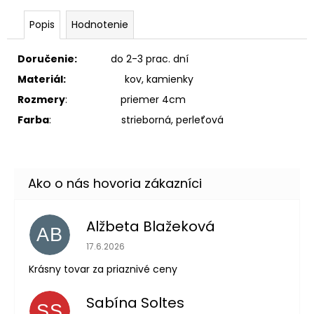
Popis
Hodnotenie
Doručenie:
do 2-3 prac. dní
Materiál:
kov, kamienky
Rozmery
: priemer 4cm
Farba
: strieborná, perleťová
Alžbeta Blažeková
AB
Hodnotenie obchodu je 5 z 5 hviezdičiek.
17.6.2026
Krásny tovar za priaznivé ceny
Sabína Soltes
SS