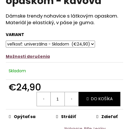
opaskom - kávová
č
z
a
5
m
hviezdičiek.
Dámske trendy nohavice s látkovým opaskom.
e
Materiál je elastický, v páse je guma.
ŠATY
VARIANT
MEDONA
-
ČERVENÉ
€13,90
Možnosti doručenia
Skladom
€24,90
Jednotková
DO KOŠÍKA
cena:
Opýtať sa
Strážiť
Zdieľať
Nohavice, Rifle, Legíny,