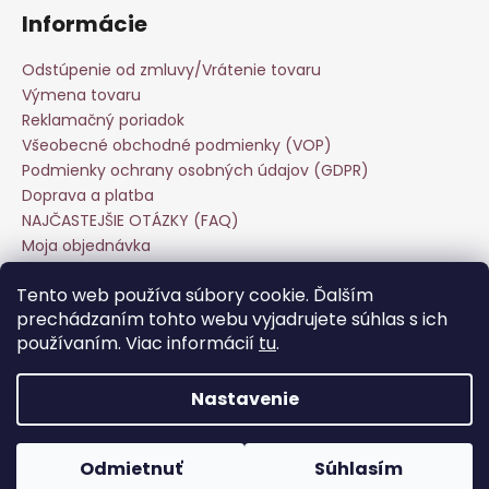
Informácie
Odstúpenie od zmluvy/Vrátenie tovaru
Výmena tovaru
Reklamačný poriadok
Všeobecné obchodné podmienky (VOP)
Podmienky ochrany osobných údajov (GDPR)
Doprava a platba
NAJČASTEJŠIE OTÁZKY (FAQ)
Moja objednávka
Starostlivosť o odevy
Tento web používa súbory cookie. Ďalším
Veľkoobchod
prechádzaním tohto webu vyjadrujete súhlas s ich
Hodnotenie obchodu
používaním. Viac informácií
tu
.
Kontakt
Nastavenie
Vytvoril Shoptet
Copyright 2026
Keira Fashion
. Všetky práva vyhradené.
Odmietnuť
Súhlasím
Upraviť nastavenie cookies