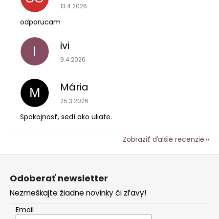
Hodnotenie obchodu je 5 z 5 hviezdičiek.
13.4.2026
odporucam
ivi
I
Hodnotenie obchodu je 5 z 5 hviezdičiek.
9.4.2026
Mária
M
Hodnotenie obchodu je 5 z 5 hviezdičiek.
25.3.2026
Spokojnosť, sedí ako uliate.
Zobraziť ďalšie recenzie
Z
á
Odoberať newsletter
p
Nezmeškajte žiadne novinky či zľavy!
ä
t
Email