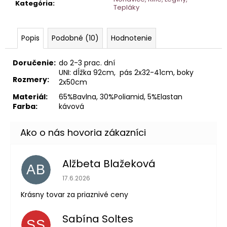
Kategória
:
Tepláky
Popis
Podobné (10)
Hodnotenie
Doručenie:
do 2-3 prac. dní
UNI: dĺžka 92cm, pás 2x32-41cm, boky
Rozmery:
2x50cm
Materiál:
65%Bavlna, 30%Poliamid, 5%Elastan
Farba:
kávová
Alžbeta Blažeková
AB
Hodnotenie obchodu je 5 z 5 hviezdičiek.
17.6.2026
Krásny tovar za priaznivé ceny
Sabína Soltes
SS