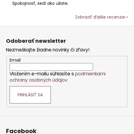
Spokojnosť, sedí ako uliate.
Zobraziť ďalšie recenzie
Z
á
Odoberať newsletter
p
Nezmeškajte žiadne novinky či zľavy!
ä
t
Email
i
Vložením e-mailu súhlasíte s
podmienkami
e
ochrany osobných údajov
PRIHLÁSIŤ SA
Facebook