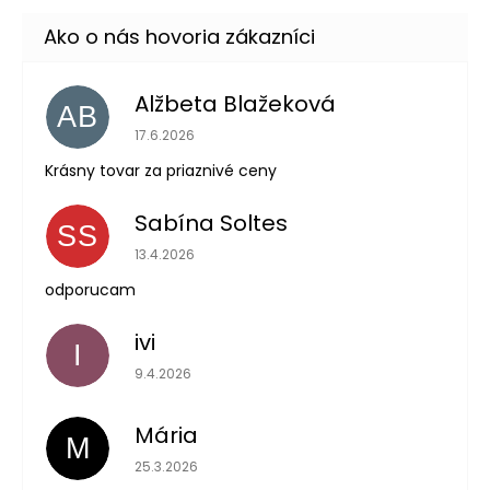
Alžbeta Blažeková
AB
Hodnotenie obchodu je 5 z 5 hviezdičiek.
17.6.2026
Krásny tovar za priaznivé ceny
Sabína Soltes
SS
Hodnotenie obchodu je 5 z 5 hviezdičiek.
13.4.2026
odporucam
ivi
I
Hodnotenie obchodu je 5 z 5 hviezdičiek.
9.4.2026
Mária
M
Hodnotenie obchodu je 5 z 5 hviezdičiek.
25.3.2026