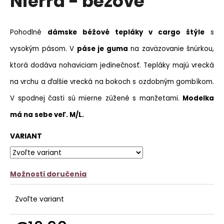
Nierra - béžové
č
z
a
5
m
hviezdičiek.
Pohodlné
dámske béžové tepláky v cargo štýle
s
e
vysokým pásom. V
páse je guma
na zaväzovanie šnúrkou,
VRÚBKOVANÉ
ELASTICKÉ
ktorá dodáva nohaviciam jedinečnosť. Tepláky majú vrecká
LEGÍNY
MIA
na vrchu a ďalšie vrecká na bokoch s ozdobným gombíkom.
-
TMAVOBÉŽOVÉ
V spodnej časti sú mierne zúžené s manžetami.
Modelka
€9,90
má na sebe veľ. M/L.
Pôvodne:
€15,90
VARIANT
Možnosti doručenia
Zvoľte variant