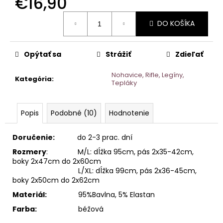
€16,90
Jednotková
DO KOŠÍKA
cena:
Opýtať sa
Strážiť
Zdieľať
Nohavice, Rifle, Legíny,
Kategória
:
Tepláky
Popis
Podobné (10)
Hodnotenie
Doručenie:
do 2-3 prac. dní
Rozmery
: M/L: dĺžka 95cm, pás 2x35-42cm,
boky 2x47cm do 2x60cm
L/XL: dĺžka 99cm, pás 2x36-45cm,
boky 2x50cm do 2x62cm
Materiál:
95%Bavlna, 5% Elastan
Farba:
béžová