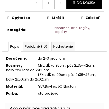
DO KOŠÍKA
cena:
Opýtať sa
Strážiť
Zdieľať
Nohavice, Rifle, Legíny,
Kategória
:
Tepláky
Popis
Podobné (10)
Hodnotenie
Doručenie:
do 2-3 prac. dní
Rozmery
: M/L: dĺžka 95cm, pás 2x35-42cm,
boky 2x47cm do 2x60cm
L/XL: dĺžka 99cm, pás 2x36-45cm,
boky 2x50cm do 2x62cm
Materiál:
95%Bavlna, 5% Elastan
Farba:
staroružová