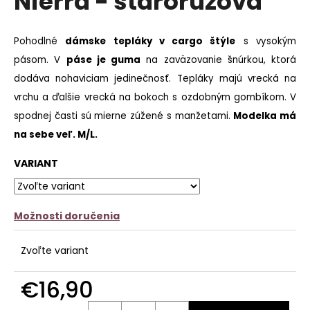
Nierra - staroružová
č
z
a
5
m
hviezdičiek.
Pohodlné
dámske tepláky v cargo štýle
s vysokým
e
pásom. V
páse je guma
na zaväzovanie šnúrkou, ktorá
KVETOVANÝ
dodáva nohaviciam jedinečnosť. Tepláky majú vrecká na
OVERAL
vrchu a ďalšie vrecká na bokoch s ozdobným gombíkom. V
MINNA
spodnej časti sú mierne zúžené s manžetami.
Modelka má
€12,90
na sebe veľ. M/L.
VARIANT
Možnosti doručenia
Zvoľte variant
€16,90
Jednotková