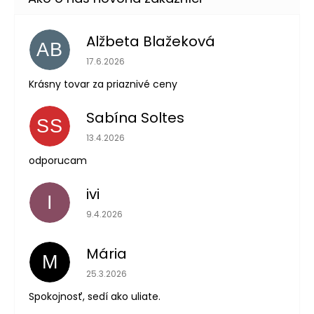
Alžbeta Blažeková
AB
Hodnotenie obchodu je 5 z 5 hviezdičiek.
17.6.2026
Krásny tovar za priaznivé ceny
Sabína Soltes
SS
Hodnotenie obchodu je 5 z 5 hviezdičiek.
13.4.2026
odporucam
ivi
I
Hodnotenie obchodu je 5 z 5 hviezdičiek.
9.4.2026
Mária
M
Hodnotenie obchodu je 5 z 5 hviezdičiek.
25.3.2026
Spokojnosť, sedí ako uliate.