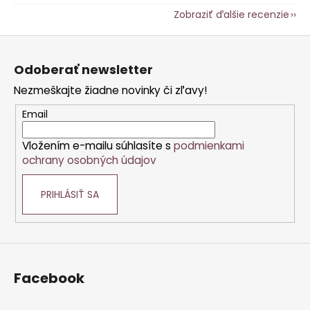
Zobraziť ďalšie recenzie
Z
á
Odoberať newsletter
p
Nezmeškajte žiadne novinky či zľavy!
ä
t
Email
i
Vložením e-mailu súhlasíte s
podmienkami
e
ochrany osobných údajov
PRIHLÁSIŤ SA
Facebook