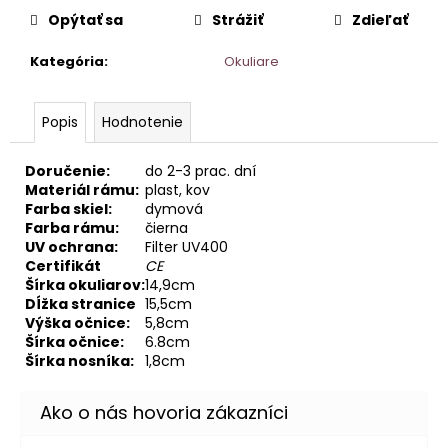
cena:
Opýtať sa
Strážiť
Zdieľať
Kategória
:
Okuliare
Popis
Hodnotenie
Doručenie:
do 2-3 prac. dní
Materiál rámu:
plast, kov
Farba skiel:
dymová
Farba rámu:
čierna
UV ochrana:
Filter UV400
Certifikát
CE
Šírka okuliarov:
14,9cm
Dĺžka stranice
15,5cm
Výška očnice:
5,8cm
Šírka očnice:
6.8cm
Šírka nosníka:
1,8cm