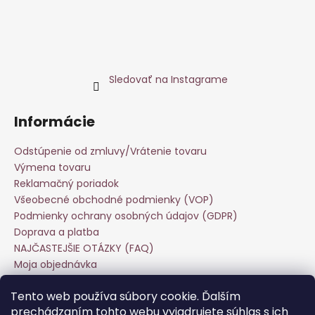
Sledovať na Instagrame
Informácie
Odstúpenie od zmluvy/Vrátenie tovaru
Výmena tovaru
Reklamačný poriadok
Všeobecné obchodné podmienky (VOP)
Podmienky ochrany osobných údajov (GDPR)
Doprava a platba
NAJČASTEJŠIE OTÁZKY (FAQ)
Moja objednávka
Starostlivosť o odevy
Tento web používa súbory cookie. Ďalším
Veľkoobchod
prechádzaním tohto webu vyjadrujete súhlas s ich
Hodnotenie obchodu