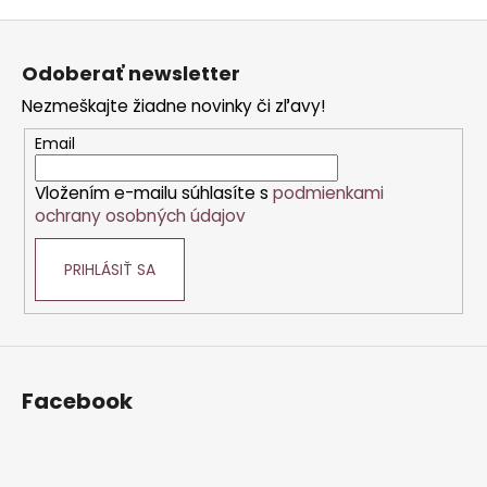
Z
á
Odoberať newsletter
p
Nezmeškajte žiadne novinky či zľavy!
ä
t
Email
i
Vložením e-mailu súhlasíte s
podmienkami
e
ochrany osobných údajov
PRIHLÁSIŤ SA
Facebook