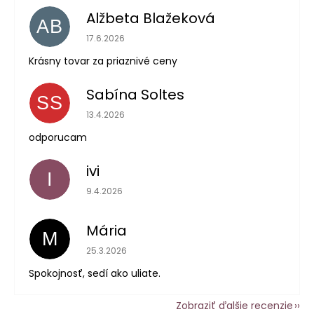
Alžbeta Blažeková
AB
Hodnotenie obchodu je 5 z 5 hviezdičiek.
17.6.2026
Krásny tovar za priaznivé ceny
Sabína Soltes
SS
Hodnotenie obchodu je 5 z 5 hviezdičiek.
13.4.2026
odporucam
ivi
I
Hodnotenie obchodu je 5 z 5 hviezdičiek.
9.4.2026
Mária
M
Hodnotenie obchodu je 5 z 5 hviezdičiek.
25.3.2026
Spokojnosť, sedí ako uliate.
Zobraziť ďalšie recenzie