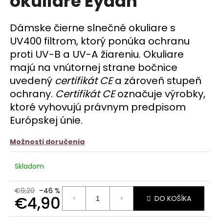
okuliare Eydan
č
z
a
5
m
hviezdičiek.
Dámske čierne slnečné okuliare s
e
UV400 filtrom, ktorý
ponúka ochranu
proti UV-B a UV-A žiareniu. Okuliare
ŠATY
MEDONA
majú na vnútornej strane bočnice
-
ČERVENÉ
uvedený
certifikát CE
a zároveň stupeň
€13,90
ochrany.
Certifikát CE
označuje výrobky,
ktoré vyhovujú právnym predpisom
Európskej únie.
Možnosti doručenia
Skladom
€9,20
–46 %
€4,90
DO KOŠÍKA
Jednotková