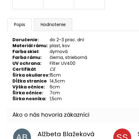
Popis
Hodnotenie
Doručenie:
do 2-3 prac. dní
Materiál rámu:
plast, kov
Farba skiel:
dymová
Farba rámu:
čierna, strieborná
UV ochrana:
Filter UV400
Certifikát
CE
Šírka okuliarov:
15cm
Dĺžka stranice
14,5cm
Výška očnice:
6cm
Šírka očnice:
7cm
Šírka nosníka:
1,5cm
Alžbeta Blažeková
AB
SS