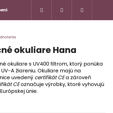
Hľadať
Prihlásenie
Nákupný
enie od zmluvy/Vrátenie tovaru
Napíšte nám
košík
odnotenia
čné okuliare Hana
 okuliare s UV400 filtrom, ktorý
ponúka
 UV-A žiareniu. Okuliare majú na
čnice uvedený
certifikát CE
a zároveň
ifikát CE
označuje výrobky, ktoré vyhovujú
AMOVÝ TROJKOMPLET -
Nasledujúce
urópskej únie.
90