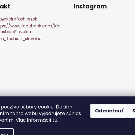
akt
Instagram
o
@
keirafashion.sk
tps://www.facebook.com/Kei
FashionSlovakia
ira_fashion_slovakia
Sledovať na Instagr
používa súbory cookie. Ďalším
Odmietnuť
ím tohto webu vyjadrujete súhlas
vaním. Viac informácií
tu
.
hradené.
Upraviť nastavenie cookies