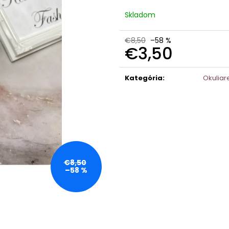
Skladom
€8,50
–58 %
€3,50
Jednotková
cena:
Kategória
:
Okuliar
€8,50
–58 %