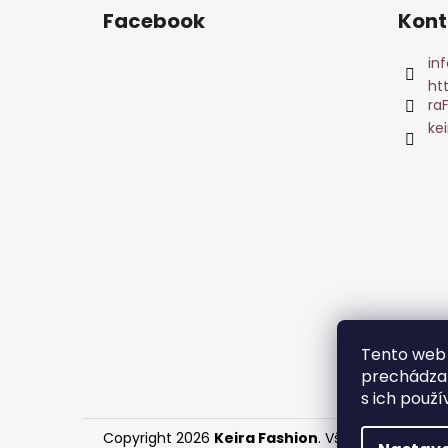
Facebook
Kont
inf
ht
ra
ke
Tento web 
prechádzan
s ich použí
Copyright 2026
Keira Fashion
. Všetky práva vy