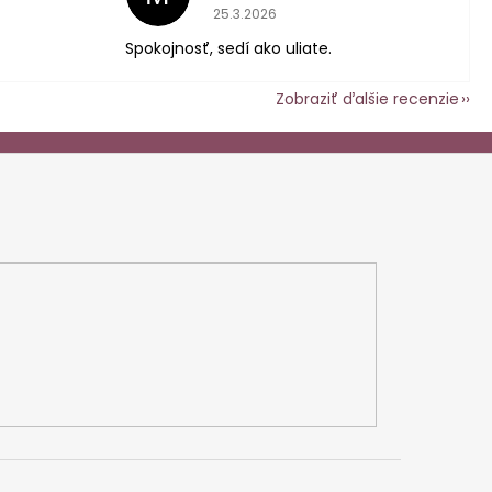
 je 5 z 5 hviezdičiek.
Hodnotenie obchodu je 5 z 5 hviezdič
25.3.2026
Spokojnosť, sedí ako uliate.
Zobraziť ďalšie recenzie