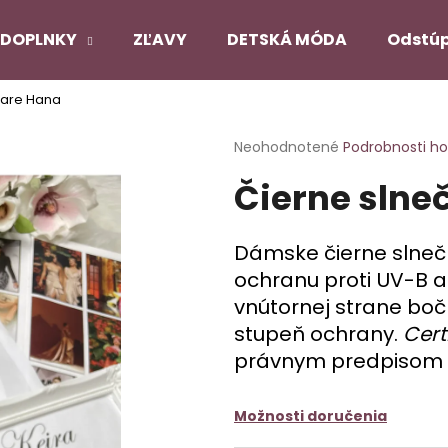
DOPLNKY
ZĽAVY
DETSKÁ MÓDA
Odstúp
iare Hana
Čo potrebujete nájsť?
Priemerné
Neohodnotené
Podrobnosti h
hodnotenie
Čierne slne
produktu
HĽADAŤ
je
0,0
z
Dámske čierne slnečné
5
Odporúčame
ochranu proti UV-B a
hviezdičiek.
vnútornej strane bo
stupeň ochrany.
Cert
PANČUCHY NUENO
SATÉNOVÝ PYŽ
ČIERNY
právnym predpisom E
€12,90
€22,90
Pôvodne:
€27,
Možnosti doručenia