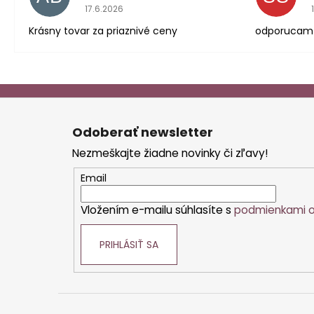
Hodnotenie obchodu je 5 z 5 hviezdičiek.
17.6.2026
Krásny tovar za priaznivé ceny
odporucam
Z
á
Odoberať newsletter
p
Nezmeškajte žiadne novinky či zľavy!
ä
t
Email
i
Vložením e-mailu súhlasíte s
podmienkami o
e
PRIHLÁSIŤ SA