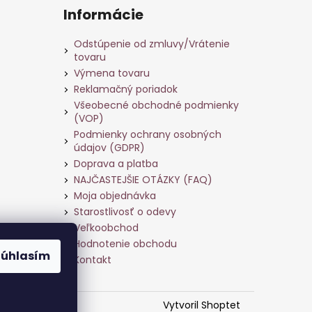
Informácie
Odstúpenie od zmluvy/Vrátenie
tovaru
Výmena tovaru
Reklamačný poriadok
Všeobecné obchodné podmienky
(VOP)
Podmienky ochrany osobných
údajov (GDPR)
Doprava a platba
NAJČASTEJŠIE OTÁZKY (FAQ)
Moja objednávka
Starostlivosť o odevy
Veľkoobchod
ame
Hodnotenie obchodu
Súhlasím
Kontakt
Vytvoril Shoptet