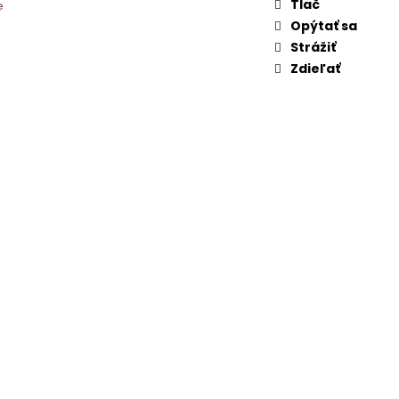
Tlač
e
Opýtať sa
Strážiť
Zdieľať