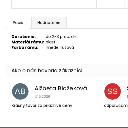
Popis
Hodnotenie
Doručenie:
do 2-3 prac. dní
Materiál rámu:
plast
Farba rámu:
hnedé, ružová
Alžbeta Blažeková
AB
SS
Hodnotenie obchodu je 5 z 5 hviezdičiek.
17.6.2026
Krásny tovar za priaznivé ceny
odporucam