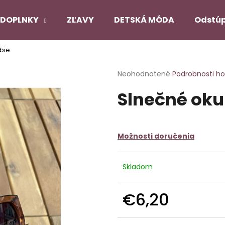
DOPLNKY
ZĽAVY
DETSKÁ MÓDA
Odstúp
bie
Čo potrebujete nájsť?
Priemerné
Neohodnotené
Podrobnosti h
hodnotenie
Slnečné oku
produktu
HĽADAŤ
je
0,0
z
5
Odporúčame
Možnosti doručenia
hviezdičiek.
Skladom
PANČUCHY NUENO
SATÉNOVÝ PYŽ
ČIERNY
€12,90
€22,90
€6,20
Pôvodne:
€27,
Jednotková
cena: