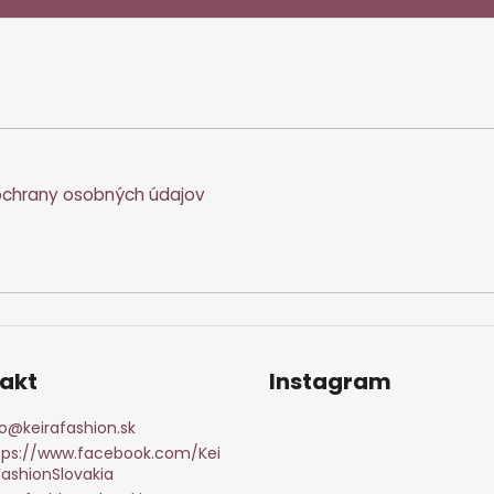
chrany osobných údajov
akt
Instagram
o
@
keirafashion.sk
tps://www.facebook.com/Kei
FashionSlovakia