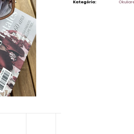
Kategória
:
Okuliar