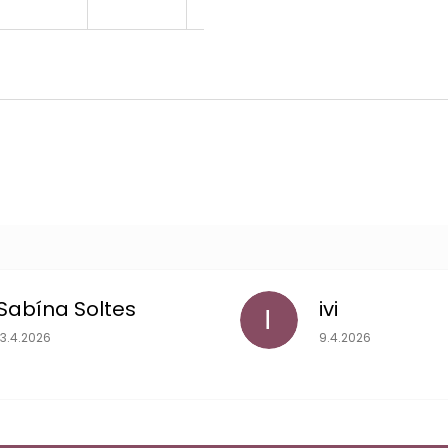
Sabína Soltes
ivi
I
Hodnotenie obchodu je 5 z 5 hviezdičiek.
Hodnotenie obchodu
13.4.2026
9.4.2026