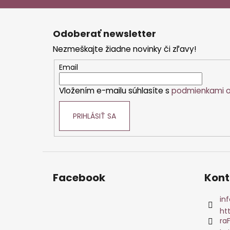
Z
á
Odoberať newsletter
p
Nezmeškajte žiadne novinky či zľavy!
ä
t
Email
i
Vložením e-mailu súhlasíte s
podmienkami o
e
PRIHLÁSIŤ SA
Facebook
Kont
inf
ht
ra