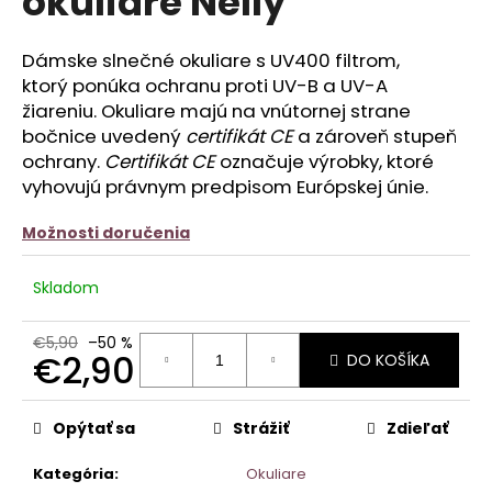
okuliare Nelly
č
z
a
5
m
hviezdičiek.
Dámske slnečné okuliare s UV400 filtrom,
e
ktorý
ponúka ochranu proti UV-B a UV-A
žiareniu. Okuliare majú na vnútornej strane
KVETOVANÝ
bočnice uvedený
certifikát CE
a zároveň stupeň
OVERAL
MINNA
ochrany.
Certifikát CE
označuje výrobky, ktoré
vyhovujú právnym predpisom Európskej únie.
€12,90
Možnosti doručenia
Skladom
€5,90
–50 %
€2,90
DO KOŠÍKA
Jednotková
cena:
Opýtať sa
Strážiť
Zdieľať
Kategória
:
Okuliare