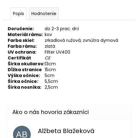
Popis
Hodnotenie
Doručenie:
do 2-3 prac. dní
Materiál rámu:
kov
Farba skiel:
zrkadlová ružová; zvnútra dymová
Farba rámu:
zlatá
UV ochrana:
Filter UV400
Certifikát
CE
Šírka okuliarov:
13cm
Dĺžka stranice
15cm
Výška očnice:
5cm
Šírka očnice:
5,5cm
Šírka nosníka:
2,5cm
Alžbeta Blažeková
AB