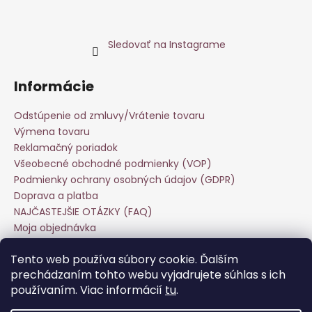
Sledovať na Instagrame
Informácie
Odstúpenie od zmluvy/Vrátenie tovaru
Výmena tovaru
Reklamačný poriadok
Všeobecné obchodné podmienky (VOP)
Podmienky ochrany osobných údajov (GDPR)
Doprava a platba
NAJČASTEJŠIE OTÁZKY (FAQ)
Moja objednávka
Starostlivosť o odevy
Tento web používa súbory cookie. Ďalším
Veľkoobchod
prechádzaním tohto webu vyjadrujete súhlas s ich
Hodnotenie obchodu
používaním. Viac informácií
tu
.
Kontakt