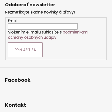
á
Odoberať newsletter
p
Nezmeškajte žiadne novinky či zľavy!
ä
t
Email
i
Vložením e-mailu súhlasíte s
podmienkami
e
ochrany osobných údajov
PRIHLÁSIŤ SA
Facebook
Kontakt