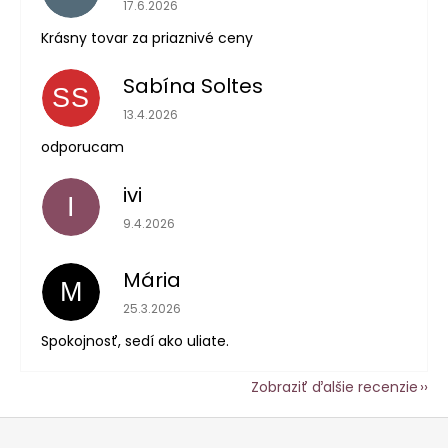
Hodnotenie obchodu je 5 z 5 hviezdičiek.
17.6.2026
Krásny tovar za priaznivé ceny
Sabína Soltes
SS
Hodnotenie obchodu je 5 z 5 hviezdičiek.
13.4.2026
odporucam
ivi
I
Hodnotenie obchodu je 5 z 5 hviezdičiek.
9.4.2026
Mária
M
Hodnotenie obchodu je 5 z 5 hviezdičiek.
25.3.2026
Spokojnosť, sedí ako uliate.
Zobraziť ďalšie recenzie
Z