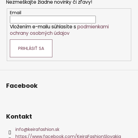
Nezmeškajte žiadne novinky či zľavy!
ä
t
Email
i
Vložením e-mailu súhlasíte s
podmienkami
e
ochrany osobných údajov
PRIHLÁSIŤ SA
Facebook
Kontakt
info
@
keirafashion.sk
https://www.facebook.com/KeiraFashionSlovakia