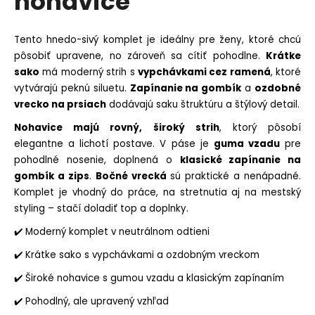
nohavice
č
z
a
5
m
hviezdičiek.
Tento hnedo-sivý komplet je ideálny pre ženy, ktoré chcú
e
pôsobiť upravene, no zároveň sa cítiť pohodlne.
Krátke
sako
má moderný strih s
vypchávkami cez ramená
, ktoré
BARETKA
SIMPLE
vytvárajú peknú siluetu.
Zapínanie na gombík
a
ozdobné
vrecko na prsiach
dodávajú saku štruktúru a štýlový detail.
€6,30
Nohavice majú rovný, široký strih
, ktorý pôsobí
elegantne a lichotí postave. V páse je
guma vzadu
pre
pohodlné nosenie, doplnená o
klasické zapínanie na
gombík a zips
.
Bočné vrecká
sú praktické a nenápadné.
Komplet je vhodný do práce, na stretnutia aj na mestský
styling – stačí doladiť top a doplnky.
✔️ Moderný komplet v neutrálnom odtieni
✔️ Krátke sako s vypchávkami a ozdobným vreckom
✔️ Široké nohavice s gumou vzadu a klasickým zapínaním
✔️ Pohodlný, ale upravený vzhľad