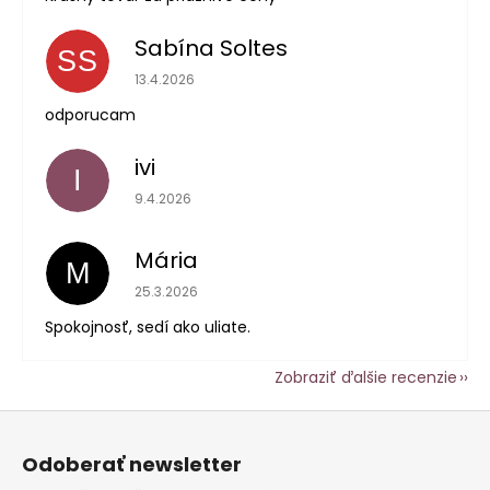
Sabína Soltes
SS
Hodnotenie obchodu je 5 z 5 hviezdičiek.
13.4.2026
odporucam
ivi
I
Hodnotenie obchodu je 5 z 5 hviezdičiek.
9.4.2026
Mária
M
Hodnotenie obchodu je 5 z 5 hviezdičiek.
25.3.2026
Spokojnosť, sedí ako uliate.
Zobraziť ďalšie recenzie
Z
á
Odoberať newsletter
p