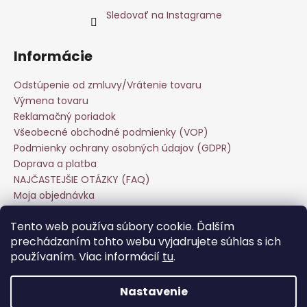
Sledovať na Instagrame
Informácie
Odstúpenie od zmluvy/Vrátenie tovaru
Výmena tovaru
Reklamačný poriadok
Všeobecné obchodné podmienky (VOP)
Podmienky ochrany osobných údajov (GDPR)
Doprava a platba
NAJČASTEJŠIE OTÁZKY (FAQ)
Moja objednávka
Starostlivosť o odevy
Tento web používa súbory cookie. Ďalším
Veľkoobchod
prechádzaním tohto webu vyjadrujete súhlas s ich
Hodnotenie obchodu
používaním. Viac informácií
tu
.
Kontakt
Nastavenie
Vytvoril Shoptet