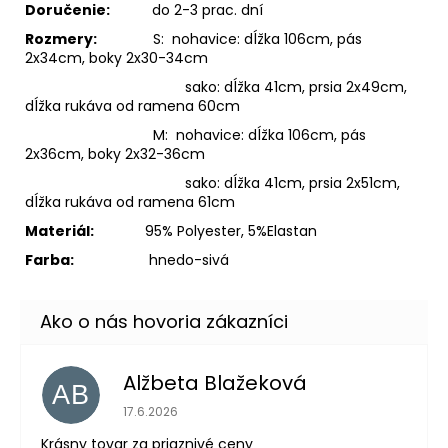
Doručenie:
do 2-3 prac. dní
Rozmery:
S: nohavice: dĺžka 106cm, pás
2x34cm, boky 2x30-34cm
sako: dĺžka 41cm, prsia 2x49cm,
dĺžka rukáva od ramena 60cm
M: nohavice: dĺžka 106cm, pás
2x36cm, boky 2x32-36cm
sako: dĺžka 41cm, prsia 2x51cm,
dĺžka rukáva od ramena 61cm
Materiál:
95% Polyester, 5%Elastan
Farba:
hnedo-sivá
Alžbeta Blažeková
AB
Hodnotenie obchodu je 5 z 5 hviezdičiek.
17.6.2026
Krásny tovar za priaznivé ceny