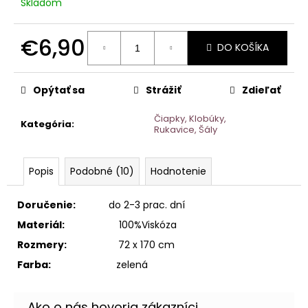
č
Skladom
a
m
€6,90
e
DO KOŠÍKA
Jednotková
BARETKA
cena:
SIMPLE
Opýtať sa
Strážiť
Zdieľať
€6,30
Čiapky, Klobúky,
Kategória
:
Rukavice, Šály
Popis
Podobné (10)
Hodnotenie
Doručenie:
do 2-3 prac. dní
Materiál:
100%Viskóza
Rozmery:
72 x 170 cm
Farba:
zelená