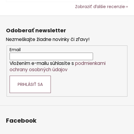
Zobraziť ďalšie recenzie
Z
á
Odoberať newsletter
p
Nezmeškajte žiadne novinky či zľavy!
ä
t
Email
i
Vložením e-mailu súhlasíte s
podmienkami
e
ochrany osobných údajov
PRIHLÁSIŤ SA
Facebook