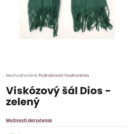
á
j
s
ť
?
HĽADAŤ
Priemerné
Neohodnotené
Podrobnosti hodnotenia
hodnotenie
Viskózový šál Dios -
produktu
je
O
zelený
0,0
d
z
p
5
o
hviezdičiek.
Možnosti doručenia
r
ú