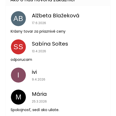
Alžbeta Blažeková
AB
Hodnotenie obchodu je 5 z 5 hviezdičiek.
17.6.2026
Krásny tovar za priaznivé ceny
Sabína Soltes
SS
Hodnotenie obchodu je 5 z 5 hviezdičiek.
13.4.2026
odporucam
ivi
I
Hodnotenie obchodu je 5 z 5 hviezdičiek.
9.4.2026
Mária
M
Hodnotenie obchodu je 5 z 5 hviezdičiek.
25.3.2026
Spokojnosť, sedí ako uliate.