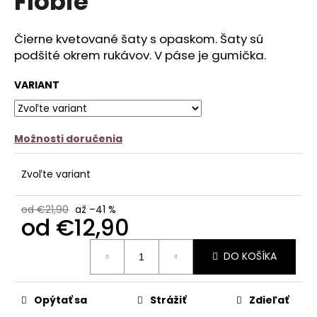
Flobie
č
z
a
5
m
hviezdičiek.
Čierne kvetované šaty s opaskom. Šaty sú
e
podšité okrem rukávov. V páse je gumička.
SATÉNOVÝ
VARIANT
PYŽAMOVÝ
TROJKOMPLET
-
ČIERNY
Možnosti doručenia
€22,90
Pôvodne:
€27,90
Zvoľte variant
od €21,90
až –41 %
od
€12,90
Jednotková
DO KOŠÍKA
cena:
Opýtať sa
Strážiť
Zdieľať