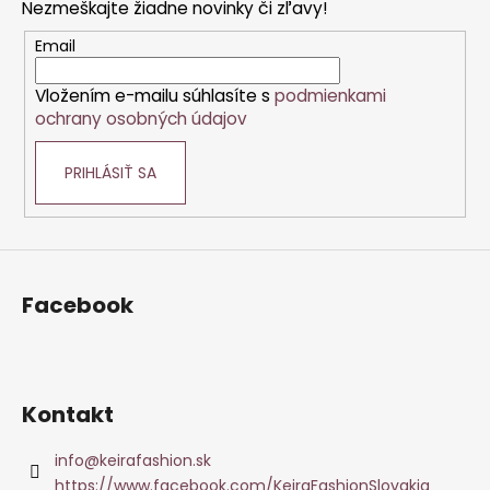
Nezmeškajte žiadne novinky či zľavy!
ä
t
Email
i
Vložením e-mailu súhlasíte s
podmienkami
e
ochrany osobných údajov
PRIHLÁSIŤ SA
Facebook
Kontakt
info
@
keirafashion.sk
https://www.facebook.com/KeiraFashionSlovakia