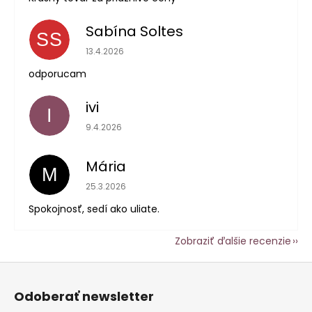
Sabína Soltes
SS
Hodnotenie obchodu je 5 z 5 hviezdičiek.
13.4.2026
odporucam
ivi
I
Hodnotenie obchodu je 5 z 5 hviezdičiek.
9.4.2026
Mária
M
Hodnotenie obchodu je 5 z 5 hviezdičiek.
25.3.2026
Spokojnosť, sedí ako uliate.
Zobraziť ďalšie recenzie
Z
á
Odoberať newsletter
p