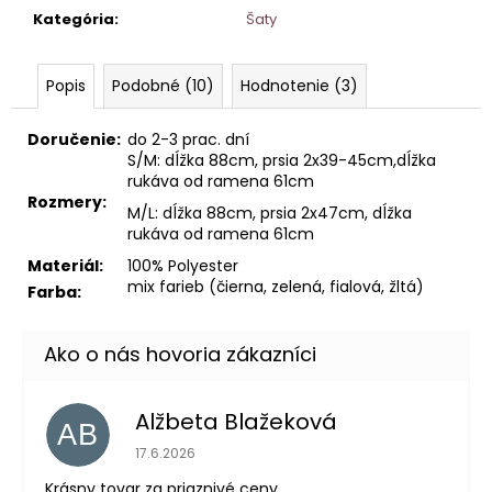
Kategória
:
Šaty
Popis
Podobné (10)
Hodnotenie (3)
Doručenie:
do 2-3 prac. dní
S/M: dĺžka 88cm, prsia 2x39-45cm,dĺžka
rukáva od ramena 61cm
Rozmery:
M/L: dĺžka 88cm, prsia 2x47cm, dĺžka
rukáva od ramena 61cm
Materiál:
100% Polyester
mix farieb (čierna, zelená, fialová, žltá)
Farba:
Alžbeta Blažeková
AB
Hodnotenie obchodu je 5 z 5 hviezdičiek.
17.6.2026
Krásny tovar za priaznivé ceny