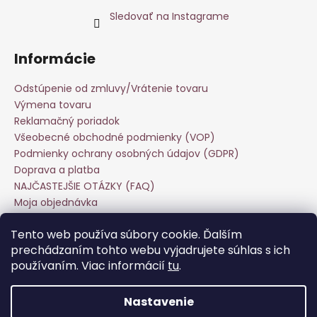
Sledovať na Instagrame
Informácie
Odstúpenie od zmluvy/Vrátenie tovaru
Výmena tovaru
Reklamačný poriadok
Všeobecné obchodné podmienky (VOP)
Podmienky ochrany osobných údajov (GDPR)
Doprava a platba
NAJČASTEJŠIE OTÁZKY (FAQ)
Moja objednávka
Starostlivosť o odevy
Tento web používa súbory cookie. Ďalším
Veľkoobchod
prechádzaním tohto webu vyjadrujete súhlas s ich
Hodnotenie obchodu
používaním. Viac informácií
tu
.
Kontakt
Nastavenie
Vytvoril Shoptet