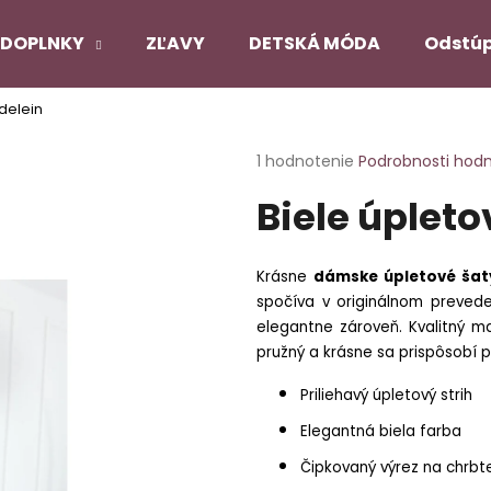
DOPLNKY
ZĽAVY
DETSKÁ MÓDA
Odstúp
delein
Čo potrebujete nájsť?
Priemerné
1 hodnotenie
Podrobnosti hod
hodnotenie
Biele úplet
produktu
HĽADAŤ
je
5,0
z
Krásne
dámske úpletové šat
5
Odporúčame
spočíva v originálnom preved
hviezdičiek.
elegantne zároveň. Kvalitný m
pružný a krásne sa prispôsobí 
PANČUCHY NUENO
SATÉNOVÝ PYŽ
ČIERNY
€12,90
Priliehavý úpletový strih
€22,90
Pôvodne:
€27,
Elegantná biela farba
Čipkovaný výrez na chrbt