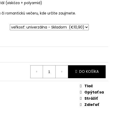
iál (viskóza + polyamid)
u či romantickú večeru, kde určite zaujmete.
DO KOŠÍKA
Tlač
Opýtať sa
Strážiť
Zdieľať