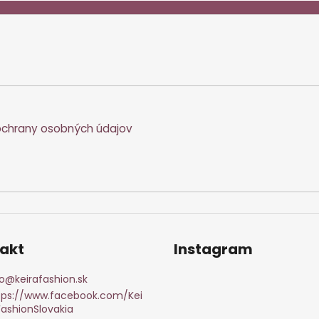
chrany osobných údajov
akt
Instagram
o
@
keirafashion.sk
tps://www.facebook.com/Kei
FashionSlovakia