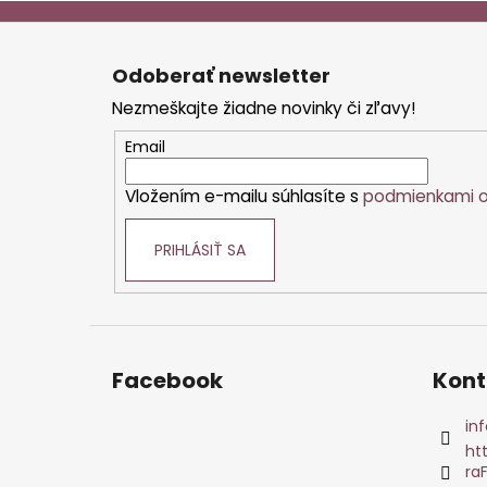
Z
á
Odoberať newsletter
p
Nezmeškajte žiadne novinky či zľavy!
ä
t
Email
i
Vložením e-mailu súhlasíte s
podmienkami o
e
PRIHLÁSIŤ SA
Facebook
Kont
inf
ht
ra