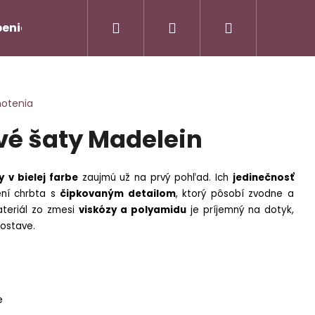
Hľadať
Prihlásenie
Nákupný
enie od zmluvy/Vrátenie tovaru
Napíšte nám
košík
notenia
ové šaty Madelein
y
v bielej farbe
zaujmú už na prvý pohľad. Ich
jedinečnosť
ení chrbta s
čipkovaným detailom
, ktorý pôsobí zvodne a
ateriál zo zmesi
viskózy a polyamidu
je príjemný na dotyk,
postave.
AMOVÝ TROJKOMPLET -
Nasledujúce
90
e