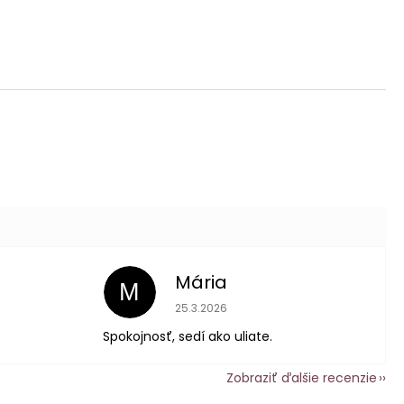
Mária
M
 je 5 z 5 hviezdičiek.
Hodnotenie obchodu je 5 z 5 hviezdič
25.3.2026
Spokojnosť, sedí ako uliate.
Zobraziť ďalšie recenzie