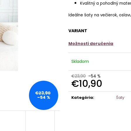
Kvalitný a pohodlný mater
Ideálne šaty na večierok, oslav
VARIANT
Možnosti doručenia
Skladom
€23,90
–54 %
€10,90
Jednotková
€23,90
cena:
–54 %
Kategória
:
Šaty