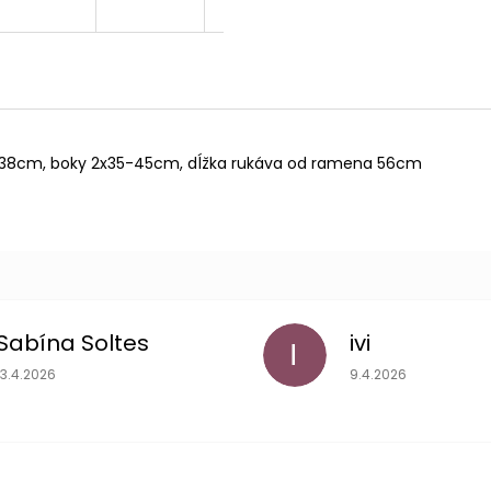
8-38cm, boky 2x35-45cm, dĺžka rukáva od ramena 56cm
Sabína Soltes
ivi
I
Hodnotenie obchodu je 5 z 5 hviezdičiek.
Hodnotenie obchodu
13.4.2026
9.4.2026