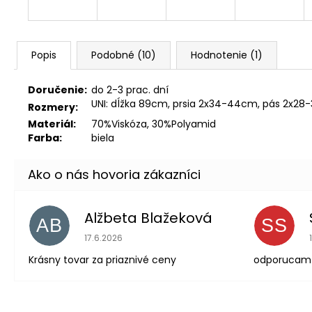
Popis
Podobné (10)
Hodnotenie (1)
Doručenie:
do 2-3 prac. dní
UNI: dĺžka 89cm, prsia 2x34-44cm, pás 2x2
Rozmery:
Materiál:
70%Viskóza, 30%Polyamid
Farba:
biela
Alžbeta Blažeková
AB
SS
Hodnotenie obchodu je 5 z 5 hviezdičiek.
17.6.2026
Krásny tovar za priaznivé ceny
odporucam