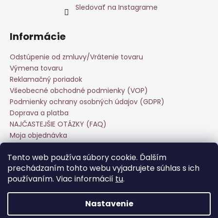
Sledovať na Instagrame
Informácie
Odstúpenie od zmluvy/Vrátenie tovaru
Výmena tovaru
Reklamačný poriadok
Všeobecné obchodné podmienky (VOP)
Podmienky ochrany osobných údajov (GDPR)
Doprava a platba
NAJČASTEJŠIE OTÁZKY (FAQ)
Moja objednávka
Starostlivosť o odevy
Tento web používa súbory cookie. Ďalším
Veľkoobchod
prechádzaním tohto webu vyjadrujete súhlas s ich
Hodnotenie obchodu
používaním. Viac informácií
tu
.
Kontakt
Nastavenie
Vytvoril Shoptet