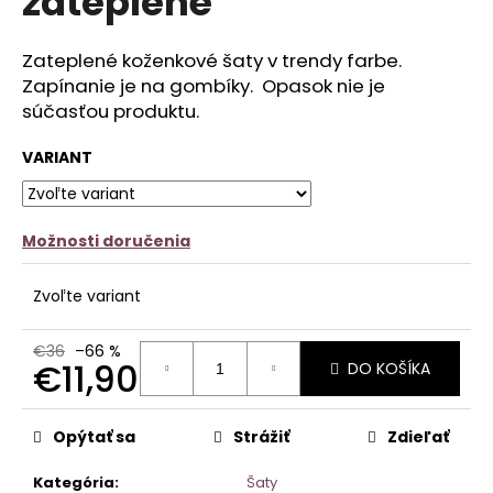
zateplené
č
z
a
5
m
hviezdičiek.
Zateplené koženkové šaty v trendy farbe.
e
Zapínanie je na gombíky. Opasok nie je
súčasťou produktu.
KOŠEĽOVÉ
ŠATY
ABSTRACT
VARIANT
€20,90
Možnosti doručenia
Zvoľte variant
€36
–66 %
€11,90
DO KOŠÍKA
Jednotková
cena:
Opýtať sa
Strážiť
Zdieľať
Kategória
:
Šaty