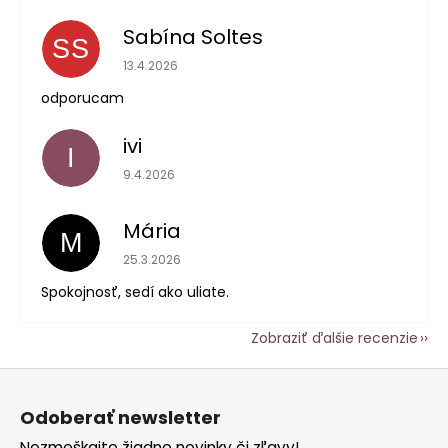
Sabína Soltes
SS
Hodnotenie obchodu je 5 z 5 hviezdičiek.
13.4.2026
odporucam
ivi
I
Hodnotenie obchodu je 5 z 5 hviezdičiek.
9.4.2026
Mária
M
Hodnotenie obchodu je 5 z 5 hviezdičiek.
25.3.2026
Spokojnosť, sedí ako uliate.
Zobraziť ďalšie recenzie
Z
á
Odoberať newsletter
p
Nezmeškajte žiadne novinky či zľavy!