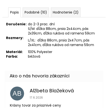
Popis
Podobné (10)
Hodnotenie (2)
Doručenie:
do 2-3 prac. dní
S/M: dĺžka 88cm, prsia 2x44cm, pás
2x39cm, dĺžka rukáva od ramena 59cm
Rozmery:
L/XL: dĺžka 88cm, prsia 2x47cm, pás
2x41cm, dĺžka rukáva od ramena 59cm
Materiál:
100% Polyester
Farba:
béžová
Alžbeta Blažeková
AB
Hodnotenie obchodu je 5 z 5 hviezdičiek.
17.6.2026
Krásny tovar za priaznivé ceny