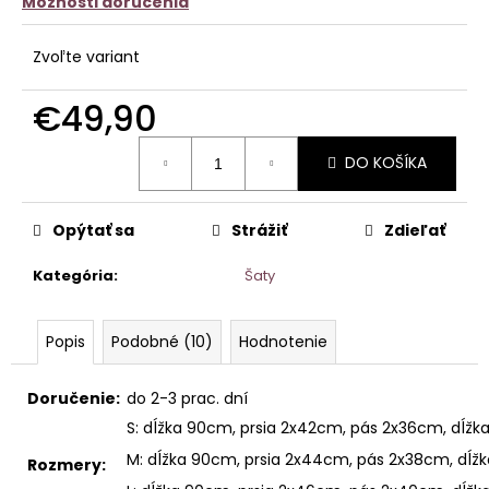
Možnosti doručenia
Zvoľte variant
€49,90
Jednotková
DO KOŠÍKA
cena:
Opýtať sa
Strážiť
Zdieľať
Kategória
:
Šaty
Popis
Podobné (10)
Hodnotenie
Doručenie:
do 2-3 prac. dní
S: dĺžka 90cm, prsia 2x42cm, pás 2x36cm, dĺž
M: dĺžka 90cm, prsia 2x44cm, pás 2x38cm, dĺ
Rozmery: