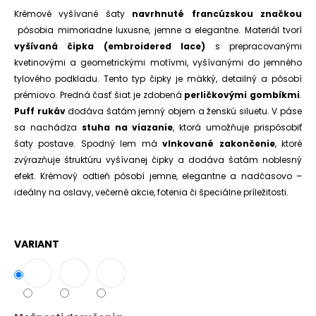
č
z
Krémové vyšívané šaty
navrhnuté francúzskou značkou
a
5
m
pôsobia mimoriadne luxusne, jemne a elegantne. Materiál tvorí
hviezdičiek.
e
vyšívaná čipka (embroidered lace)
s prepracovanými
kvetinovými a geometrickými motívmi, vyšívanými do jemného
ÚPLETOVÉ
tylového podkladu. Tento typ čipky je mäkký, detailný a pôsobí
ŠATY
prémiovo. Predná časť šiat je zdobená
perličkovými gombíkmi
.
MINA
Puff rukáv
dodáva šatám jemný objem a ženskú siluetu. V páse
€15,90
sa nachádza
stuha na viazanie
, ktorá umožňuje prispôsobiť
Pôvodne:
€24,90
šaty postave. Spodný lem má
vlnkované zakončenie
, ktoré
zvýrazňuje štruktúru vyšívanej čipky a dodáva šatám noblesný
efekt. Krémový odtieň pôsobí jemne, elegantne a nadčasovo –
ideálny na oslavy, večerné akcie, fotenia či špeciálne príležitosti.
VARIANT