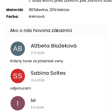
L: dĺžka 90cm, prsia 2x46cm, pás 2x40cm, dĺž
Materiál:
80%Bavlna, 20%Viskóza
Farba:
krémová
Alžbeta Blažeková
AB
Hodnotenie obchodu je 5 z 5 hviezdičiek.
17.6.2026
Krásny tovar za priaznivé ceny
Sabína Soltes
SS
Hodnotenie obchodu je 5 z 5 hviezdičiek.
13.4.2026
odporucam
ivi
I
Hodnotenie obchodu je 5 z 5 hviezdičiek.
9.4.2026