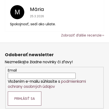
Mária
M
Hodnotenie obchodu je 5 z 5 hviezdičiek.
25.3.2026
Spokojnosť, sedí ako uliate.
Zobraziť ďalšie recenzie
Z
á
Odoberať newsletter
p
Nezmeškajte žiadne novinky či zľavy!
ä
t
Email
i
Vložením e-mailu súhlasíte s
podmienkami
e
ochrany osobných údajov
PRIHLÁSIŤ SA