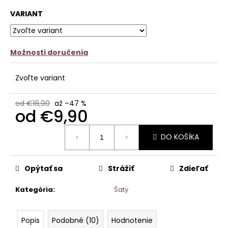
č
z
a
VARIANT
5
m
hviezdičiek.
e
Možnosti doručenia
VRÚBKOVANÉ
ELASTICKÉ
LEGÍNY
Zvoľte variant
MIA
-
TMAVOBÉŽOVÉ
od €18,90
až –47 %
od
€9,90
€9,90
Pôvodne:
Jednotková
€15,90
DO KOŠÍKA
cena:
Opýtať sa
Strážiť
Zdieľať
Kategória
:
Šaty
Popis
Podobné (10)
Hodnotenie