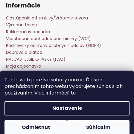
Informácie
Odstúpenie od zmluvy/Vrátenie tovaru
Výmena tovaru
Reklamačný poriadok
Všeobecné obchodné podmienky (VOP)
Podmienky ochrany osobných údajov (GDPR)
Doprava a platba
NAJČASTEJŠIE OTÁZKY (FAQ)
Moja objednávka
Starostlivosť o odevy
Tento web používa súbory cookie. Ďalším
Veľkoobchod
prechádzaním tohto webu vyjadrujete súhlas s ich
Hodnotenie obchodu
používaním. Viac informácií
tu
.
Kontakt
Nastavenie
Vytvoril Shoptet
Copyright 2026
Keira Fashion
. Všetky práva vyhradené.
Odmietnuť
Súhlasím
Upraviť nastavenie cookies