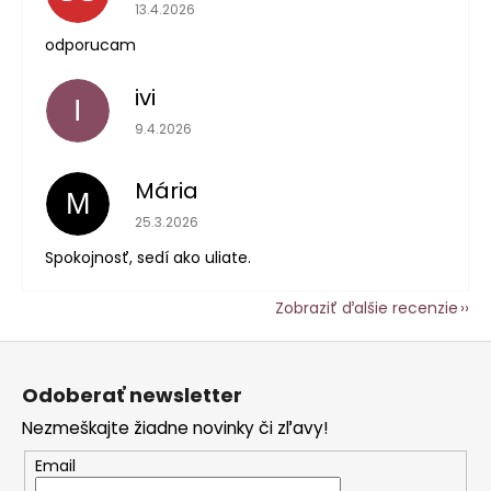
Hodnotenie obchodu je 5 z 5 hviezdičiek.
13.4.2026
odporucam
ivi
I
Hodnotenie obchodu je 5 z 5 hviezdičiek.
9.4.2026
Mária
M
Hodnotenie obchodu je 5 z 5 hviezdičiek.
25.3.2026
Spokojnosť, sedí ako uliate.
Zobraziť ďalšie recenzie
Z
á
Odoberať newsletter
p
Nezmeškajte žiadne novinky či zľavy!
ä
t
Email