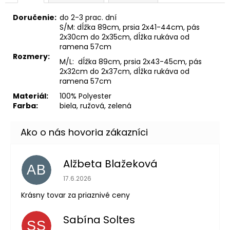
Doručenie:
do 2-3 prac. dní
S/M: dĺžka 89cm, prsia 2x41-44cm, pás
2x30cm do 2x35cm, dĺžka rukáva od
ramena 57cm
Rozmery:
M/L: dĺžka 89cm, prsia 2x43-45cm, pás
2x32cm do 2x37cm, dĺžka rukáva od
ramena 57cm
Materiál:
100% Polyester
Farba:
biela, ružová, zelená
Alžbeta Blažeková
AB
Hodnotenie obchodu je 5 z 5 hviezdičiek.
17.6.2026
Krásny tovar za priaznivé ceny
Sabína Soltes
SS