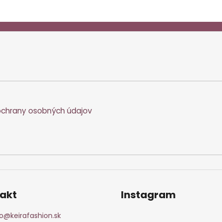
chrany osobných údajov
akt
Instagram
o
@
keirafashion.sk