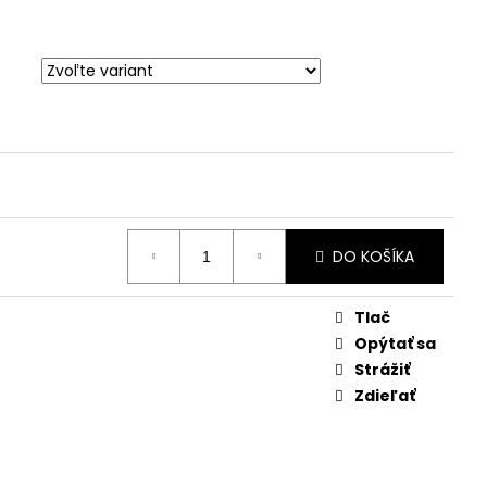
DO KOŠÍKA
Tlač
Opýtať sa
Strážiť
Zdieľať