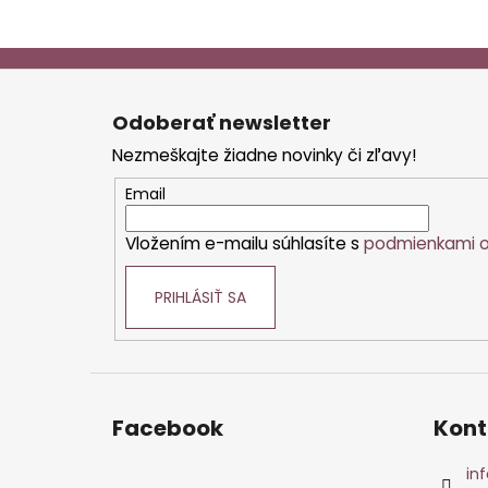
Z
á
Odoberať newsletter
p
Nezmeškajte žiadne novinky či zľavy!
ä
t
Email
i
Vložením e-mailu súhlasíte s
podmienkami o
e
PRIHLÁSIŤ SA
Facebook
Kont
inf