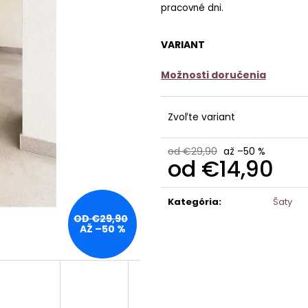
pracovné dni.
VARIANT
Možnosti doručenia
Zvoľte variant
od €29,90
až –50 %
od
€14,90
Jednotková
cena:
Kategória
:
Šaty
OD €29,90
AŽ –50 %