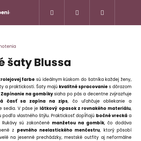
Hľadať
Prihlásenie
Nákupný
enie od zmluvy/Vrátenie tovaru
Napíšte nám
košík
notenia
 šaty Blussa
rolejovej farbe
sú ideálnym kúskom do šatníka každej ženy,
ity a praktickosti. Šaty majú
kvalitné spracovanie
s dôrazom
.
Zapínanie na gombíky
siaha po pás a decentne zvýrazňuje
vá časť sa zapína na zips
, čo uľahčuje obliekanie a
AMOVÝ TROJKOMPLET -
Nasledujúce
e sedia. V páse je
látkový opasok z rovnakého materiálu
,
u podľa vlastného štýlu. Praktickosť dopĺňajú
bočné vrecká
a
Rukávy sú zakončené
manžetou na gombík
, čo dodáva
90
obené z
pevného neelastického menčestru
, ktorý pôsobí
velé na jesenné prechádzky, mestské outfity aj neformálne