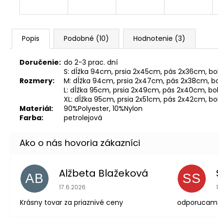
Popis
Podobné (10)
Hodnotenie (3)
Doručenie:
do 2-3 prac. dní
S: dĺžka 94cm, prsia 2x45cm, pás 2x36cm, bo
Rozmery:
M: dĺžka 94cm, prsia 2x47cm, pás 2x38cm, b
L: dĺžka 95cm, prsia 2x49cm, pás 2x40cm, bo
XL: dĺžka 95cm, prsia 2x51cm, pás 2x42cm, b
Materiál:
90%Polyester, 10%Nylon
Farba:
petrolejová
Alžbeta Blažeková
AB
SS
Hodnotenie obchodu je 5 z 5 hviezdičiek.
17.6.2026
Krásny tovar za priaznivé ceny
odporucam