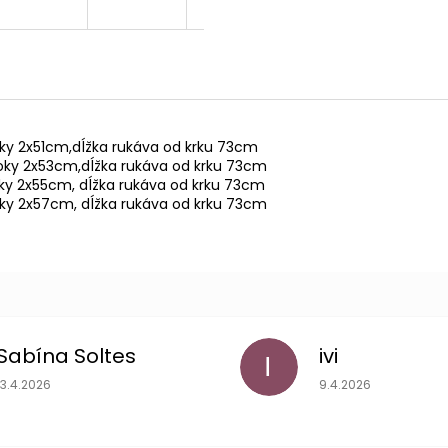
ky 2x51cm,dĺžka rukáva od krku 73cm
oky 2x53cm,dĺžka rukáva od krku 73cm
ky 2x55cm, dĺžka rukáva od krku 73cm
oky 2x57cm, dĺžka rukáva od krku 73cm
Sabína Soltes
ivi
I
Hodnotenie obchodu je 5 z 5 hviezdičiek.
Hodnotenie obchodu
13.4.2026
9.4.2026