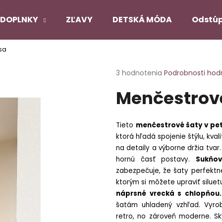
DOPLNKY
ZĽAVY
DETSKÁ MÓDA
Odstúp
sa
Čo potrebujete nájsť?
Priemerné
3 hodnotenia
Podrobnosti hod
hodnotenie
Menčestrové
produktu
HĽADAŤ
je
5,0
z
Tieto
menčestrové šaty v pet
5
Odporúčame
ktorá hľadá spojenie štýlu, kval
hviezdičiek.
na detaily a výborne držia tvar
hornú časť postavy.
Sukňo
PANČUCHY NUENO
SATÉNOVÝ PYŽ
zabezpečuje, že šaty perfektn
ČIERNY
€12,90
ktorým si môžete upraviť siluet
€22,90
náprsné vrecká s chlopňou.
Pôvodne:
€27,
šatám uhladený vzhľad. Vyr
retro, no zároveň moderne. Sk