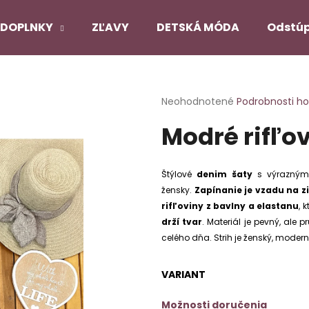
DOPLNKY
ZĽAVY
DETSKÁ MÓDA
Odstúp
Čo potrebujete nájsť?
Priemerné
Neohodnotené
Podrobnosti h
hodnotenie
Modré rifľo
produktu
HĽADAŤ
je
0,0
z
Štýlové
denim šaty
s výraznými
5
Odporúčame
žensky.
Zapínanie je vzadu na z
hviezdičiek.
rifľoviny z bavlny a elastanu
, 
drží tvar
. Materiál je pevný, ale
PANČUCHY NUENO
SATÉNOVÝ PYŽ
celého dňa. Strih je ženský, mode
ČIERNY
€12,90
€22,90
Pôvodne:
€27,
VARIANT
Možnosti doručenia