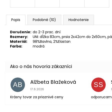
Popis
Podobné (10)
Hodnotenie
Doručenie:
do 2-3 prac. dní
Rozmery:
UNI: dĺžka 83cm, prsia 2x42cm do 2x50cm, 
Materiál:
98%Bavlna, 2%Elastan
Farba:
modrá
Alžbeta Blažeková
AB
SS
Hodnotenie obchodu je 5 z 5 hviezdičiek.
17.6.2026
Krásny tovar za priaznivé ceny
odporucam