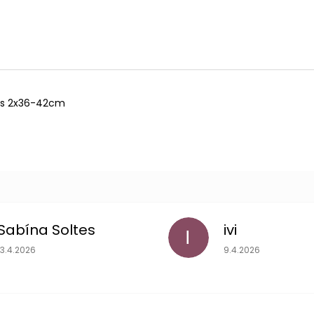
pás 2x36-42cm
Sabína Soltes
ivi
I
Hodnotenie obchodu je 5 z 5 hviezdičiek.
Hodnotenie obchodu
13.4.2026
9.4.2026