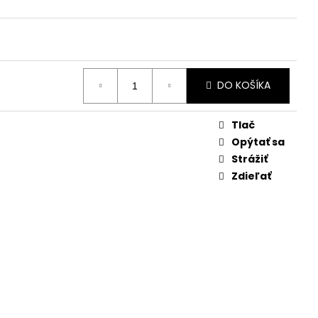
DO KOŠÍKA
Tlač
Opýtať sa
Strážiť
Zdieľať