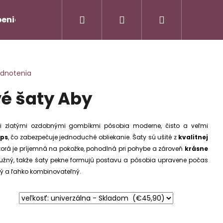
Hľadať
Prihlásenie
Nákupný
enie od zmluvy/Vrátenie tovaru
Napíšte nám
košík
odnotenia
vé šaty Aby
 zlatými ozdobnými gombíkmi pôsobia moderne, čisto a veľmi
ips
, čo zabezpečuje jednoduché obliekanie. Šaty sú ušité z
kvalitnej
ktorá je príjemná na pokožke, pohodlná pri pohybe a zároveň
krásne
 pružný, takže šaty pekne formujú postavu a pôsobia upravene počas
AMOVÝ TROJKOMPLET -
Nasledujúce
rný a ľahko kombinovateľný.
90