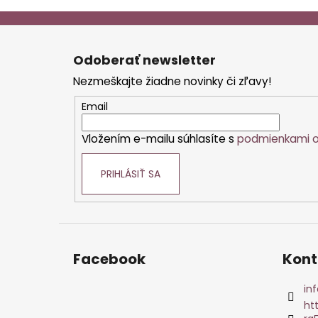
Z
á
Odoberať newsletter
p
Nezmeškajte žiadne novinky či zľavy!
ä
t
Email
i
Vložením e-mailu súhlasíte s
podmienkami o
e
PRIHLÁSIŤ SA
Facebook
Kont
inf
ht