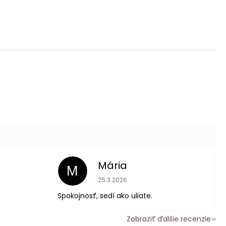
Mária
M
 je 5 z 5 hviezdičiek.
Hodnotenie obchodu je 5 z 5 hviezdič
25.3.2026
Spokojnosť, sedí ako uliate.
Zobraziť ďalšie recenzie