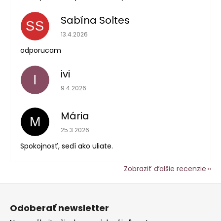
Sabína Soltes
SS
Hodnotenie obchodu je 5 z 5 hviezdičiek.
13.4.2026
odporucam
ivi
I
Hodnotenie obchodu je 5 z 5 hviezdičiek.
9.4.2026
Mária
M
Hodnotenie obchodu je 5 z 5 hviezdičiek.
25.3.2026
Spokojnosť, sedí ako uliate.
Zobraziť ďalšie recenzie
Z
á
Odoberať newsletter
p