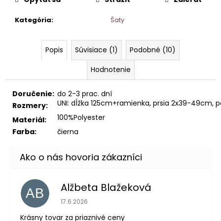
Kategória
:
Šaty
Popis
Súvisiace (1)
Podobné (10)
Hodnotenie
Doručenie:
do 2-3 prac. dní
UNI: dĺžka 125cm+ramienka, prsia 2x39-49cm,
Rozmery:
100%Polyester
Materiál:
Farba:
čierna
Alžbeta Blažeková
AB
Hodnotenie obchodu je 5 z 5 hviezdičiek.
17.6.2026
Krásny tovar za priaznivé ceny