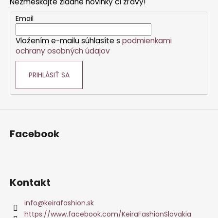
Nezmeškajte žiadne novinky či zľavy!
ä
t
Email
i
Vložením e-mailu súhlasíte s
podmienkami
e
ochrany osobných údajov
PRIHLÁSIŤ SA
Facebook
Kontakt
info
@
keirafashion.sk
https://www.facebook.com/KeiraFashionSlovakia