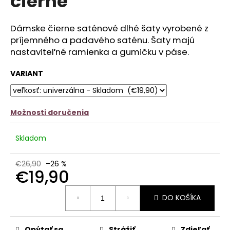
čierne
č
z
a
5
m
hviezdičiek.
Dámske čierne saténové dlhé šaty vyrobené z
e
príjemného a padavého saténu. Šaty majú
nastaviteľné ramienka a gumičku v páse.
SATÉNOVÝ
PYŽAMOVÝ
TROJKOMPLET
VARIANT
-
ČIERNY
€22,90
Možnosti doručenia
Pôvodne:
€27,90
Skladom
€26,90
–26 %
€19,90
Jednotková
DO KOŠÍKA
cena:
Opýtať sa
Strážiť
Zdieľať