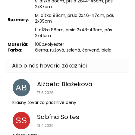
S: dĺžka 88cm, prsia 2x44-45cm, pás
2x37cm
M: dĺžka 88cm, prsia 2x46-47cm, pás
Rozmery:
2x39cm
L: dĺžka 88cm, prsia 2x48-49cm, pás
2x41cm
Materiál:
100%Polyester
Farba:
čierna, ružová, zelená, červená, biela
Alžbeta Blažeková
AB
Hodnotenie obchodu je 5 z 5 hviezdičiek.
17.6.2026
Krásny tovar za priaznivé ceny
Sabína Soltes
SS
Hodnotenie obchodu je 5 z 5 hviezdičiek.
13.4.2026