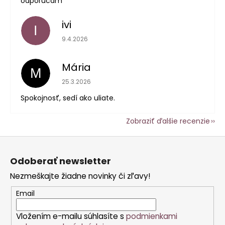
odporucam
ivi
I
Hodnotenie obchodu je 5 z 5 hviezdičiek.
9.4.2026
Mária
M
Hodnotenie obchodu je 5 z 5 hviezdičiek.
25.3.2026
Spokojnosť, sedí ako uliate.
Zobraziť ďalšie recenzie
Z
á
Odoberať newsletter
p
Nezmeškajte žiadne novinky či zľavy!
ä
t
Email
i
Vložením e-mailu súhlasíte s
podmienkami
e