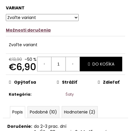
č
z
a
VARIANT
5
m
hviezdičiek.
e
Možnosti doručenia
ÚPLETOVÉ
ŠATY
MINA
Zvoľte variant
€15,90
Pôvodne:
€24,90
€13,90
–50 %
€6,90
DO KOŠÍKA
Jednotková
cena:
Opýtať sa
Strážiť
Zdieľať
Kategória
:
Šaty
Popis
Podobné (10)
Hodnotenie (2)
Doručenie:
do 2-3 prac. dní