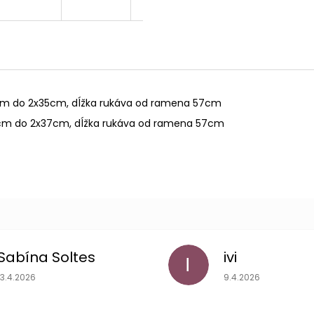
0cm do 2x35cm, dĺžka rukáva od ramena 57cm
2cm do 2x37cm, dĺžka rukáva od ramena 57cm
Sabína Soltes
ivi
I
Hodnotenie obchodu je 5 z 5 hviezdičiek.
Hodnotenie obchodu
13.4.2026
9.4.2026