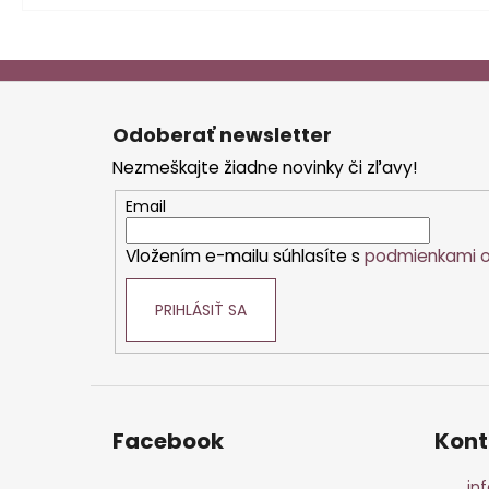
Z
á
Odoberať newsletter
p
Nezmeškajte žiadne novinky či zľavy!
ä
t
Email
i
Vložením e-mailu súhlasíte s
podmienkami o
e
PRIHLÁSIŤ SA
Facebook
Kont
inf