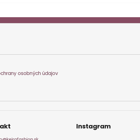
chrany osobných údajov
akt
Instagram
o
@
keirafashion.sk