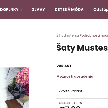
DOPLNKY
ZĽAVY
DETSKÁ MÓDA
Odstúp
Čo potrebujete nájsť?
Priemerné
2 hodnotenia
Podrobnosti hod
hodnotenie
Šaty Muste
produktu
HĽADAŤ
je
5,0
z
5
Odporúčame
VARIANT
hviezdičiek.
Možnosti doručenia
PANČUCHY NUENO
SATÉNOVÝ PYŽ
ČIERNY
€12,90
€22,90
Zvoľte variant
Pôvodne:
€27,
€19,90
–60 %