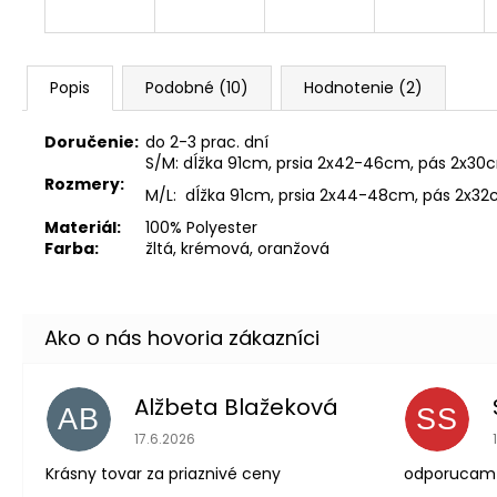
Popis
Podobné (10)
Hodnotenie (2)
Doručenie:
do 2-3 prac. dní
S/M: dĺžka 91cm, prsia 2x42-46cm, pás 2x3
Rozmery:
M/L: dĺžka 91cm, prsia 2x44-48cm, pás 2x3
Materiál:
100% Polyester
Farba:
žltá, krémová, oranžová
Alžbeta Blažeková
AB
SS
Hodnotenie obchodu je 5 z 5 hviezdičiek.
17.6.2026
Krásny tovar za priaznivé ceny
odporucam