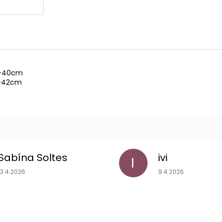
7-40cm
9-42cm
Sabína Soltes
ivi
I
Hodnotenie obchodu je 5 z 5 hviezdičiek.
Hodnotenie obchodu
13.4.2026
9.4.2026