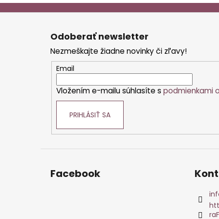
Z
á
Odoberať newsletter
p
Nezmeškajte žiadne novinky či zľavy!
ä
t
Email
i
Vložením e-mailu súhlasíte s
podmienkami o
e
PRIHLÁSIŤ SA
Facebook
Kont
inf
ht
ra