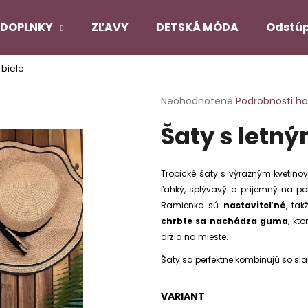
DOPLNKY
ZĽAVY
DETSKÁ MÓDA
Odstúp
 biele
Čo potrebujete nájsť?
Priemerné
Neohodnotené
Podrobnosti h
hodnotenie
Šaty s letný
produktu
HĽADAŤ
je
0,0
z
Tropické šaty s výrazným kvetinov
5
Odporúčame
ľahký, splývavý a príjemný na pok
hviezdičiek.
Ramienka sú
nastaviteľné
, ta
chrbte sa nachádza
guma
, kt
PANČUCHY NUENO
SATÉNOVÝ PYŽ
držia na mieste.
ČIERNY
€12,90
€22,90
Šaty sa perfektne kombinujú so s
Pôvodne:
€27,
VARIANT