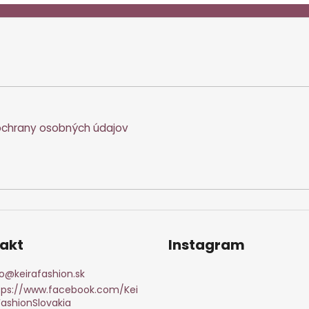
chrany osobných údajov
akt
Instagram
o
@
keirafashion.sk
tps://www.facebook.com/Kei
FashionSlovakia