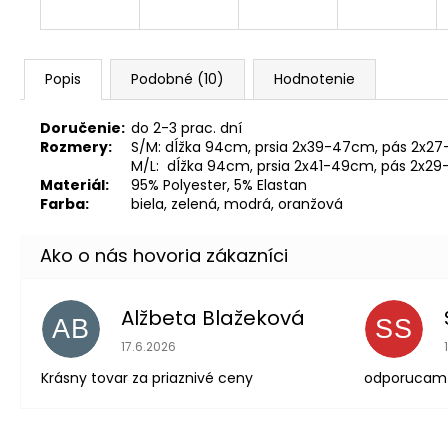
Popis
Podobné (10)
Hodnotenie
Doručenie:
do 2-3 prac. dní
Rozmery:
S/M: dĺžka 94cm, prsia 2x39-47cm, pás 2x2
M/L: dĺžka 94cm, prsia 2x41-49cm, pás 2x2
Materiál:
95% Polyester,
5
% Elastan
Farba:
biela, zelená, modrá, oranžová
Alžbeta Blažeková
AB
SS
Hodnotenie obchodu je 5 z 5 hviezdičiek.
17.6.2026
Krásny tovar za priaznivé ceny
odporucam