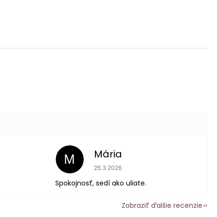
Mária
M
 je 5 z 5 hviezdičiek.
Hodnotenie obchodu je 5 z 5 hviezdič
25.3.2026
Spokojnosť, sedí ako uliate.
Zobraziť ďalšie recenzie