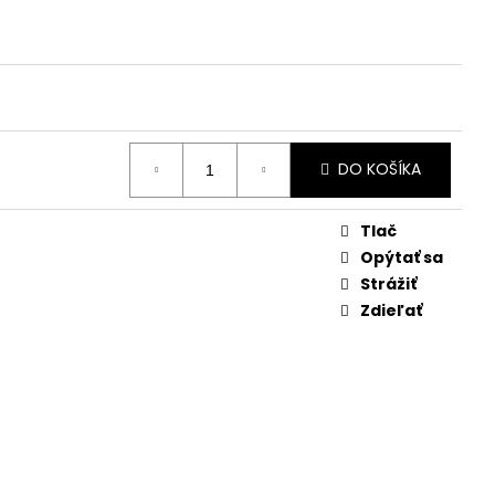
DO KOŠÍKA
Tlač
Opýtať sa
Strážiť
Zdieľať