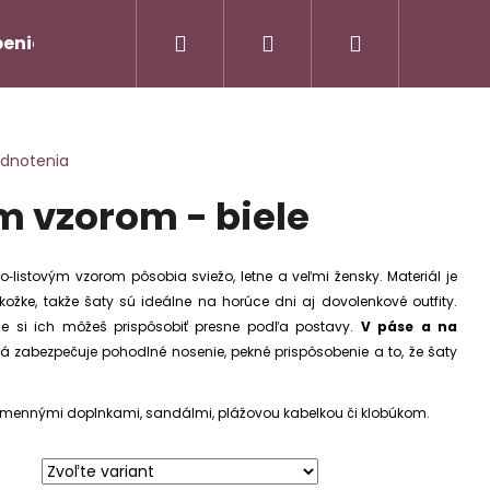
Hľadať
Prihlásenie
Nákupný
enie od zmluvy/Vrátenie tovaru
Napíšte nám
košík
odnotenia
m vzorom - biele
o‑listovým vzorom pôsobia sviežo, letne a veľmi žensky. Materiál je
ožke, takže šaty sú ideálne na horúce dni aj dovolenkové outfity.
kže si ich môžeš prispôsobiť presne podľa postavy.
V páse a na
orá zabezpečuje pohodlné nosenie, pekné prispôsobenie a to, že šaty
AMOVÝ TROJKOMPLET -
Nasledujúce
lamennými doplnkami, sandálmi, plážovou kabelkou či klobúkom.
90