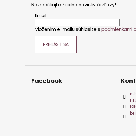
p
Nezmeškajte žiadne novinky či zľavy!
ä
t
Email
i
Vložením e-mailu súhlasíte s
podmienkami o
e
PRIHLÁSIŤ SA
Facebook
Kont
inf
ht
ra
ke