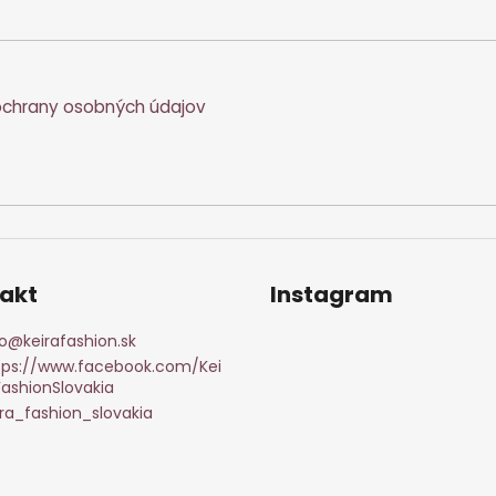
chrany osobných údajov
akt
Instagram
o
@
keirafashion.sk
tps://www.facebook.com/Kei
FashionSlovakia
ira_fashion_slovakia