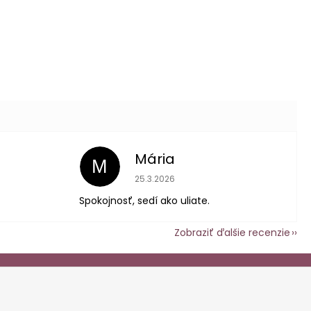
Mária
M
 je 5 z 5 hviezdičiek.
Hodnotenie obchodu je 5 z 5 hviezdič
25.3.2026
Spokojnosť, sedí ako uliate.
Zobraziť ďalšie recenzie