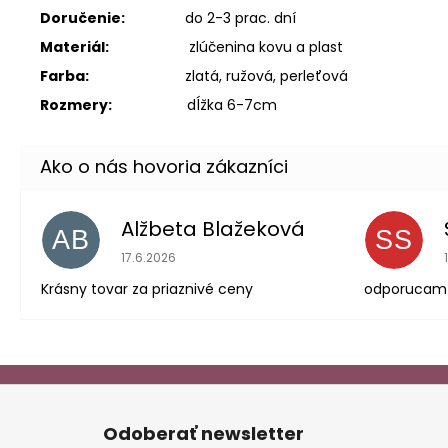
Doručenie:
do 2-3 prac. dní
Materiál:
zlúčenina kovu a plast
Farba:
zlatá, ružová, perleťová
Rozmery:
dĺžka 6-7cm
Alžbeta Blažeková
AB
SS
Hodnotenie obchodu je 5 z 5 hviezdičiek.
17.6.2026
Krásny tovar za priaznivé ceny
odporucam
Z
á
Odoberať newsletter