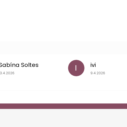
Sabína Soltes
ivi
I
Hodnotenie obchodu je 5 z 5 hviezdičiek.
Hodnotenie obchodu
13.4.2026
9.4.2026