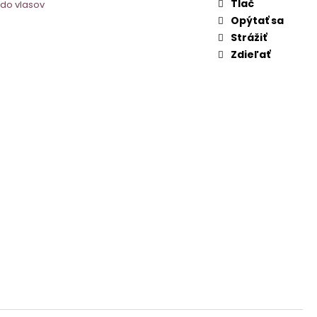
Tlač
do vlasov
Opýtať sa
Strážiť
Zdieľať