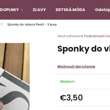
DOPLNKY
ZĽAVY
DETSKÁ MÓDA
Odstúp
Sponky do vlasov Pearl - 3 kusy
Čo potrebujete nájsť?
Priemerné
Neohodnotené
Podrobnosti h
hodnotenie
Sponky do vl
produktu
HĽADAŤ
je
0,0
z
5
Odporúčame
Možnosti doručenia
hviezdičiek.
Skladom
PANČUCHY NUENO
SATÉNOVÝ PYŽ
ČIERNY
€12,90
€22,90
€3,50
Pôvodne:
€27,
Jednotková
cena: