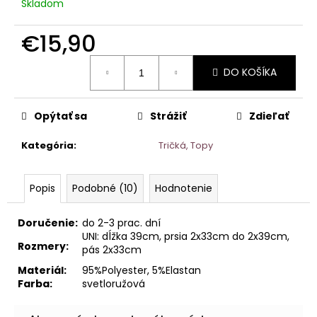
Skladom
€15,90
Jednotková
DO KOŠÍKA
cena:
Opýtať sa
Strážiť
Zdieľať
Kategória
:
Tričká, Topy
Popis
Podobné (10)
Hodnotenie
Doručenie:
do 2-3 prac. dní
UNI: dĺžka 39cm, prsia 2x33cm do 2x39cm,
Rozmery:
pás 2x33cm
Materiál:
95%Polyester, 5%Elastan
Farba:
svetloružová