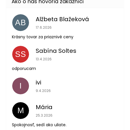
Alžbeta Blažeková
AB
Hodnotenie obchodu je 5 z 5 hviezdičiek.
17.6.2026
Krásny tovar za priaznivé ceny
Sabína Soltes
SS
Hodnotenie obchodu je 5 z 5 hviezdičiek.
13.4.2026
odporucam
ivi
I
Hodnotenie obchodu je 5 z 5 hviezdičiek.
9.4.2026
Mária
M
Hodnotenie obchodu je 5 z 5 hviezdičiek.
25.3.2026
Spokojnosť, sedí ako uliate.