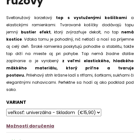
ružový
č
z
a
5
m
hviezdičiek.
Svetloružový korzetový
top s vystuženými košíčkami
a
e
elastickými ramienkami. Tvarované košíčky dodávajú topu
jemný
bustier efekt
, ktorý zvýrazňuje dekolt, no top
nemá
ÚPLETOVÉ
ŠATY
kostice
. Vďaka tomu je pohodlný, nič netlačí a nosí sa príjemne
MINA
aj celý deň. Široké ramienka poskytujú pohodlie a stabilitu, takže
€15,90
top drží na mieste aj pri pohybe. Top nemá žiadne ďalšie
Pôvodne:
zapínanie a je vyrobený
z veľmi elastického, hladkého
€24,90
mäkkého materiálu, ktorý priľne a tvaruje
postavu.
Priliehavý strih krásne ladí s rifľami, šortkami, sukňami či
elegantnými nohavicami. Perfektne sa hodí aj ako podklad pod
sako.
VARIANT
Možnosti doručenia