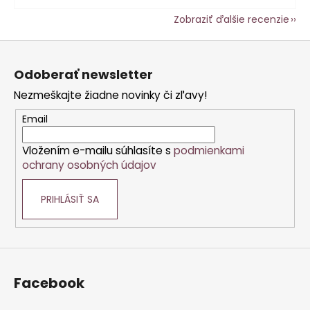
Zobraziť ďalšie recenzie
Z
á
Odoberať newsletter
p
Nezmeškajte žiadne novinky či zľavy!
ä
t
Email
i
Vložením e-mailu súhlasíte s
podmienkami
e
ochrany osobných údajov
PRIHLÁSIŤ SA
Facebook