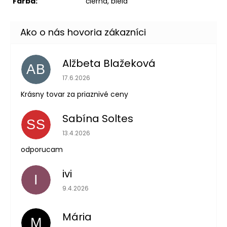
Farba:
čierna, biela
Alžbeta Blažeková
AB
Hodnotenie obchodu je 5 z 5 hviezdičiek.
17.6.2026
Krásny tovar za priaznivé ceny
Sabína Soltes
SS
Hodnotenie obchodu je 5 z 5 hviezdičiek.
13.4.2026
odporucam
ivi
I
Hodnotenie obchodu je 5 z 5 hviezdičiek.
9.4.2026
Mária
M