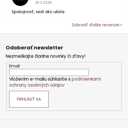
Hodnotenie obchodu je 5 z 5 hviezdičiek.
25.3.2026
Spokojnosť, sedí ako uliate.
Zobraziť ďalšie recenzie
Z
á
Odoberať newsletter
p
Nezmeškajte žiadne novinky či zľavy!
ä
t
Email
i
Vložením e-mailu súhlasíte s
podmienkami
e
ochrany osobných údajov
PRIHLÁSIŤ SA