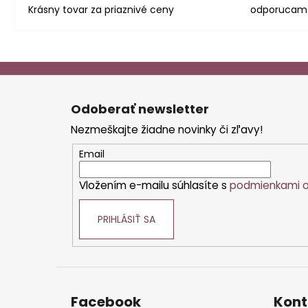
Krásny tovar za priaznivé ceny
odporucam
Z
á
Odoberať newsletter
p
Nezmeškajte žiadne novinky či zľavy!
ä
t
Email
i
Vložením e-mailu súhlasíte s
podmienkami o
e
PRIHLÁSIŤ SA
Facebook
Kont