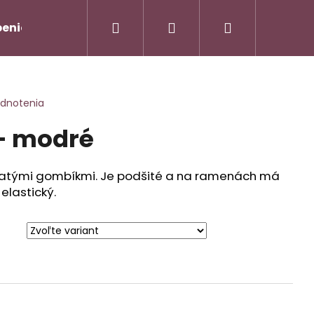
Hľadať
Prihlásenie
Nákupný
enie od zmluvy/Vrátenie tovaru
Napíšte nám
košík
odnotenia
- modré
atými gombíkmi. Je podšité a na ramenách má
 elastický.
AMOVÝ TROJKOMPLET -
Nasledujúce
90