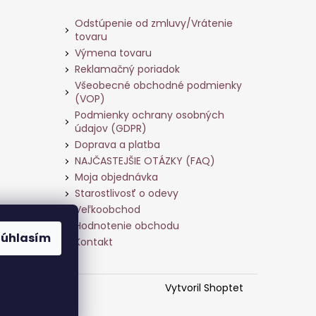
Odstúpenie od zmluvy/Vrátenie
tovaru
Výmena tovaru
Reklamačný poriadok
Všeobecné obchodné podmienky
(VOP)
Podmienky ochrany osobných
údajov (GDPR)
Doprava a platba
NAJČASTEJŠIE OTÁZKY (FAQ)
Moja objednávka
Starostlivosť o odevy
Veľkoobchod
ame
Hodnotenie obchodu
Súhlasím
Kontakt
Vytvoril Shoptet