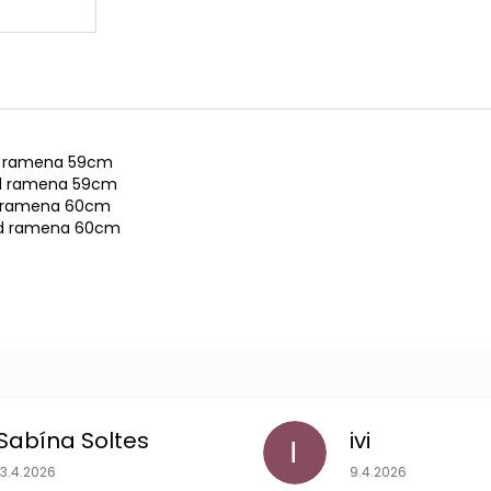
od ramena 59cm
 od ramena 59cm
od ramena 60cm
 od ramena 60cm
Sabína Soltes
ivi
I
Hodnotenie obchodu je 5 z 5 hviezdičiek.
Hodnotenie obchodu
13.4.2026
9.4.2026