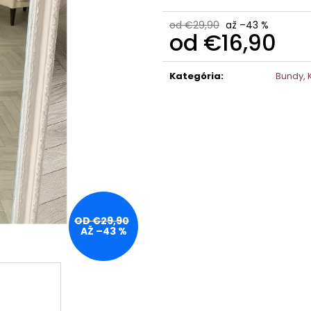
od €29,90
až –43 %
od
€16,90
Jednotková
cena:
Kategória
:
Bundy, 
OD €29,90
AŽ –43 %