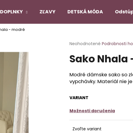
DOPLNKY
ZĽAVY
DETSKÁ MÓDA
Odstúp
hala - modré
Čo potrebujete nájsť?
Priemerné
Neohodnotené
Podrobnosti h
hodnotenie
Sako Nhala 
produktu
HĽADAŤ
je
0,0
z
Modré dámske sako so zl
5
Odporúčame
vypchávky.
Materiál nie je
hviezdičiek.
VARIANT
PANČUCHY NUENO
SATÉNOVÝ PYŽ
ČIERNY
€12,90
Možnosti doručenia
€22,90
Pôvodne:
€27,
Zvoľte variant