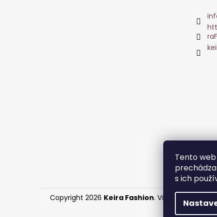
inf
ht
ra
ke
Tento web 
prechádzan
s ich použí
Copyright 2026
Keira Fashion
. Všetky práva vy
Nastave