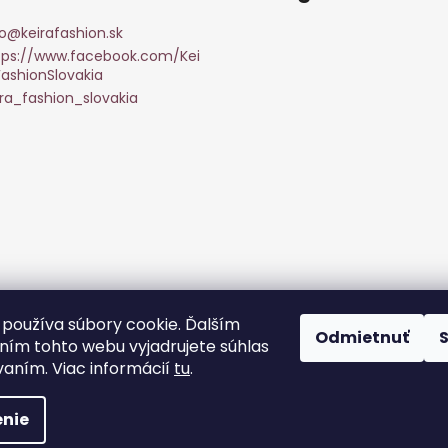
o
@
keirafashion.sk
tps://www.facebook.com/Kei
FashionSlovakia
ira_fashion_slovakia
Sledovať na Instagr
používa súbory cookie. Ďalším
Odmietnuť
ím tohto webu vyjadrujete súhlas
vaním. Viac informácií
tu
.
hradené.
Upraviť nastavenie cookies
nie