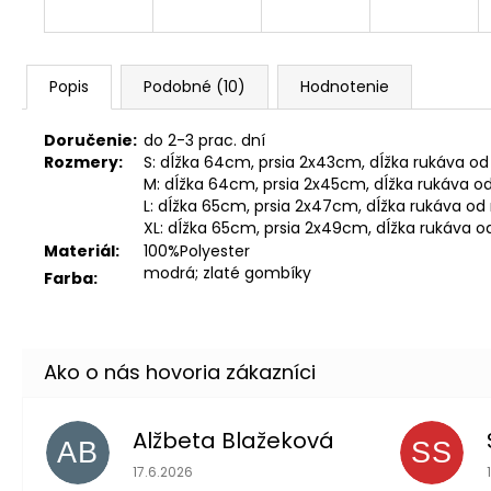
Popis
Podobné (10)
Hodnotenie
Doručenie:
do 2-3 prac. dní
Rozmery:
S: dĺžka 64cm, prsia 2x43cm, dĺžka rukáva 
M: dĺžka 64cm, prsia 2x45cm, dĺžka rukáva
L: dĺžka 65cm, prsia 2x47cm, dĺžka rukáva 
XL: dĺžka 65cm, prsia 2x49cm, dĺžka rukáva
Materiál:
100%Polyester
modrá; zlaté gombíky
Farba:
Alžbeta Blažeková
AB
SS
Hodnotenie obchodu je 5 z 5 hviezdičiek.
17.6.2026