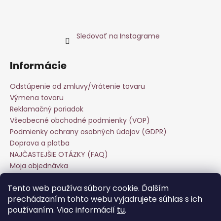
Sledovať na Instagrame
Informácie
Odstúpenie od zmluvy/Vrátenie tovaru
Výmena tovaru
Reklamačný poriadok
Všeobecné obchodné podmienky (VOP)
Podmienky ochrany osobných údajov (GDPR)
Doprava a platba
NAJČASTEJŠIE OTÁZKY (FAQ)
Moja objednávka
Starostlivosť o odevy
Tento web používa súbory cookie. Ďalším
Veľkoobchod
prechádzaním tohto webu vyjadrujete súhlas s ich
Hodnotenie obchodu
používaním. Viac informácií
tu
.
Kontakt