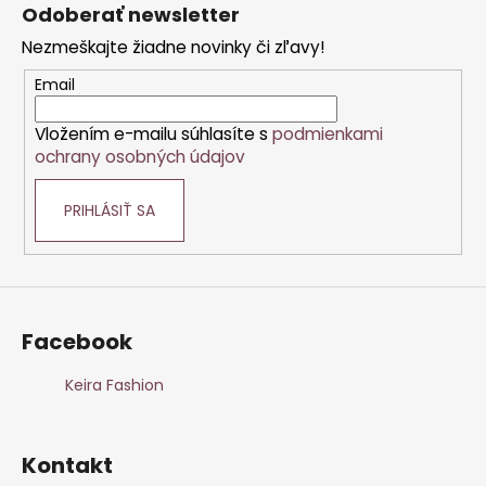
á
Odoberať newsletter
p
Nezmeškajte žiadne novinky či zľavy!
ä
t
Email
i
Vložením e-mailu súhlasíte s
podmienkami
e
ochrany osobných údajov
PRIHLÁSIŤ SA
Facebook
Keira Fashion
Kontakt