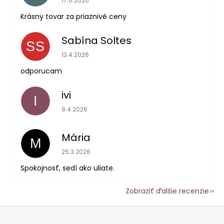
17.6.2026
Krásny tovar za priaznivé ceny
Sabína Soltes
SS
Hodnotenie obchodu je 5 z 5 hviezdičiek.
13.4.2026
odporucam
ivi
I
Hodnotenie obchodu je 5 z 5 hviezdičiek.
9.4.2026
Mária
M
Hodnotenie obchodu je 5 z 5 hviezdičiek.
25.3.2026
Spokojnosť, sedí ako uliate.
Zobraziť ďalšie recenzie
Z