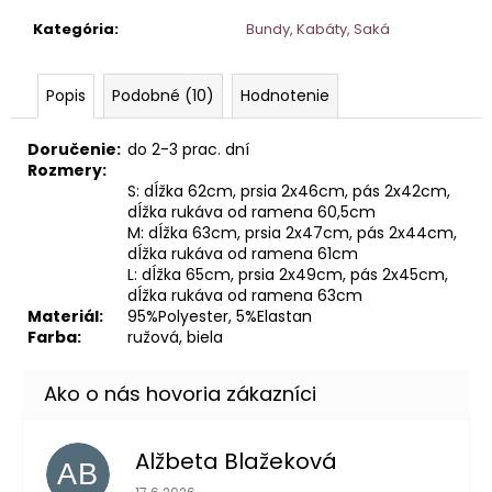
Kategória
:
Bundy, Kabáty, Saká
Popis
Podobné (10)
Hodnotenie
Doručenie:
do 2-3 prac. dní
Rozmery:
S: dĺžka 62cm, prsia 2x46cm, pás 2x42cm,
dĺžka rukáva od ramena 60,5cm
M: dĺžka 63cm, prsia 2x47cm, pás 2x44cm,
dĺžka rukáva od ramena 61cm
L: dĺžka 65cm, prsia 2x49cm, pás 2x45cm,
dĺžka rukáva od ramena 63cm
Materiál:
95%Polyester, 5%Elastan
Farba:
ružová, biela
Alžbeta Blažeková
AB
Hodnotenie obchodu je 5 z 5 hviezdičiek.