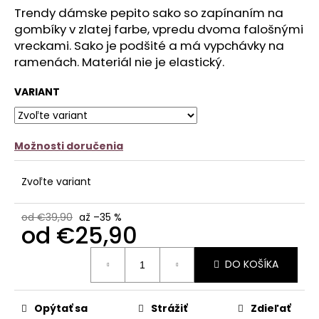
č
z
Trendy dámske pepito sako so zapínaním na
a
5
gombíky v zlatej farbe, vpredu dvoma falošnými
m
hviezdičiek.
vreckami. Sako je podšité a má vypchávky na
e
ramenách. Materiál nie je elastický.
PANČUCHY
NUENO
VARIANT
€12,90
Možnosti doručenia
Zvoľte variant
od €39,90
až –35 %
od
€25,90
Jednotková
DO KOŠÍKA
cena:
Opýtať sa
Strážiť
Zdieľať