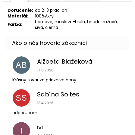
Doručenie:
do 2-3 prac. dní
Materiál:
100%Akryl
bordová, maslovo-biela, hnedá, ružová,
Farba:
sivá, čierna
Alžbeta Blažeková
AB
Hodnotenie obchodu je 5 z 5 hviezdičiek.
17.6.2026
Krásny tovar za priaznivé ceny
Sabína Soltes
SS
Hodnotenie obchodu je 5 z 5 hviezdičiek.
13.4.2026
odporucam
ivi
I
Hodnotenie obchodu je 5 z 5 hviezdičiek.