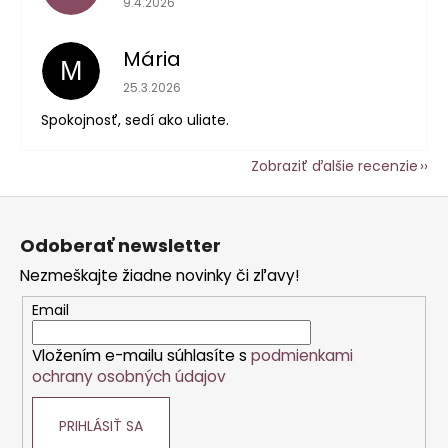
9.4.2026
Mária
M
Hodnotenie obchodu je 5 z 5 hviezdičiek.
25.3.2026
Spokojnosť, sedí ako uliate.
Zobraziť ďalšie recenzie
Z
á
Odoberať newsletter
p
Nezmeškajte žiadne novinky či zľavy!
ä
t
Email
i
Vložením e-mailu súhlasíte s
podmienkami
e
ochrany osobných údajov
PRIHLÁSIŤ SA