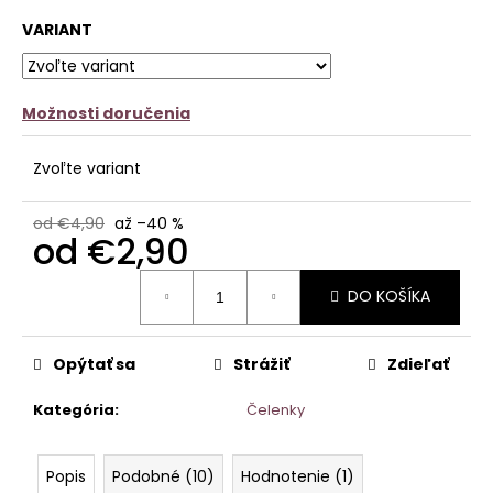
č
z
a
VARIANT
5
m
hviezdičiek.
e
Možnosti doručenia
SATÉNOVÝ
PYŽAMOVÝ
TROJKOMPLET
Zvoľte variant
-
ČIERNY
€22,90
od €4,90
až –40 %
od
€2,90
Pôvodne:
€27,90
Jednotková
DO KOŠÍKA
cena:
Opýtať sa
Strážiť
Zdieľať
Kategória
:
Čelenky
Popis
Podobné (10)
Hodnotenie (1)