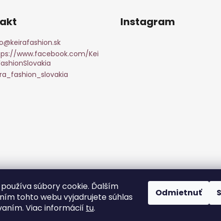
akt
Instagram
o
@
keirafashion.sk
tps://www.facebook.com/Kei
FashionSlovakia
ira_fashion_slovakia
Sledovať na Instagr
používa súbory cookie. Ďalším
Odmietnuť
ím tohto webu vyjadrujete súhlas
vaním. Viac informácií
tu
.