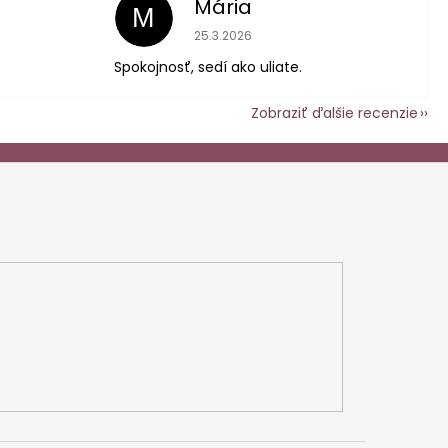
Mária
M
 je 5 z 5 hviezdičiek.
Hodnotenie obchodu je 5 z 5 hviezdič
25.3.2026
Spokojnosť, sedí ako uliate.
Zobraziť ďalšie recenzie