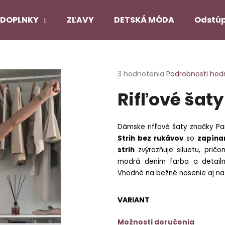
DOPLNKY
ZĽAVY
DETSKÁ MÓDA
Odstúp
Čo potrebujete nájsť?
Priemerné
3 hodnotenia
Podrobnosti hod
hodnotenie
Rifľové šaty 
produktu
HĽADAŤ
je
5,0
z
Dámske rifľové šaty značky Pa
5
Odporúčame
Strih bez rukávov
so
zapína
hviezdičiek.
strih
zvýrazňuje siluetu, prič
modrá denim farba a detailn
PANČUCHY NUENO
SATÉNOVÝ PYŽ
Vhodné na bežné nosenie aj na 
ČIERNY
€12,90
€22,90
Pôvodne:
€27,
VARIANT
Možnosti doručenia