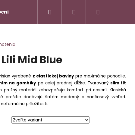
Hľadať
Prihlásenie
Nákupný
enie od zmluvy/Vrátenie tovaru
Napíšte nám
košík
notenia
Lili Mid Blue
risian vyrobené
z elastickej bavlny
pre maximálne pohodlie.
ním na gombíky
po celej prednej dĺžke. Tvarovaný
slim fit
om pružný materiál zabezpečuje komfort pri nosení. Klasická
é prešitie dodávajú šatám moderný a nadčasový vzhľad.
AMOVÝ TROJKOMPLET -
Nasledujúce
neformálne príležitosti.
90