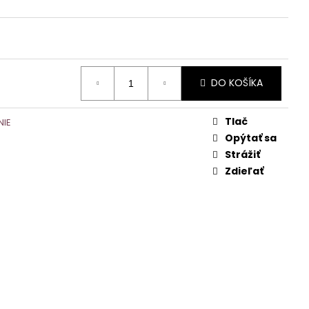
DO KOŠÍKA
Tlač
NIE
Opýtať sa
Strážiť
Zdieľať