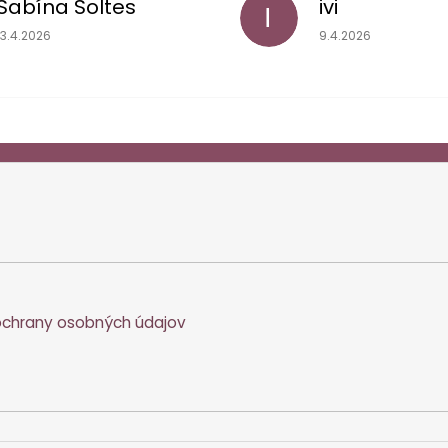
Sabína Soltes
ivi
I
Hodnotenie obchodu je 5 z 5 hviezdičiek.
Hodnotenie obchodu
13.4.2026
9.4.2026
chrany osobných údajov