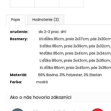
Popis
Hodnotenie (3)
oručenie:
do 2-3 prac. dní
Rozmery:
XS:dĺžka 85cm, prsia 2x37cm, pás 2x30c
S:dĺžka 85cm, prsia 2x39cm, pás 2x32cm, b
M:dĺžka 85cm, prsia 2x41cm, pás 2x34cm, 
L:dĺžka 86cm, prsia 2x43cm, pás 2x36cm, b
XL:dĺžka 86cm, prsia 2x45cm, pás 2x38cm,
Materiál:
66% Bavlna, 31% Polyester, 3% Elastan
Farba:
modrá