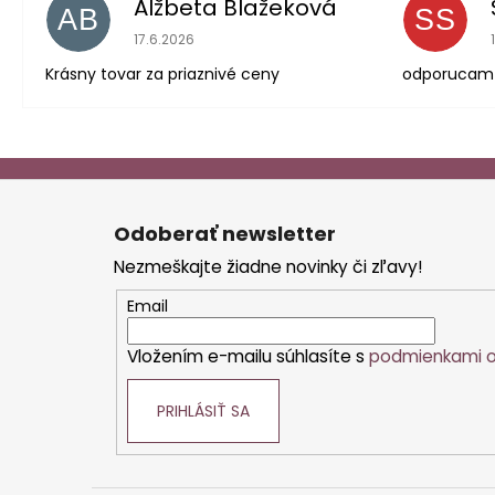
Alžbeta Blažeková
AB
SS
Hodnotenie obchodu je 5 z 5 hviezdičiek.
17.6.2026
Krásny tovar za priaznivé ceny
odporucam
Z
á
Odoberať newsletter
p
Nezmeškajte žiadne novinky či zľavy!
ä
t
Email
i
Vložením e-mailu súhlasíte s
podmienkami o
e
PRIHLÁSIŤ SA