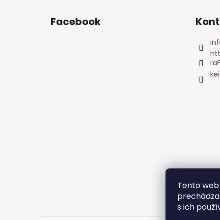
Facebook
Kont
inf
ht
ra
ke
Tento web 
prechádzan
s ich použí