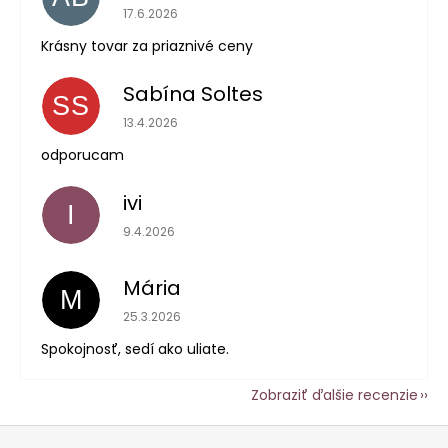
Hodnotenie obchodu je 5 z 5 hviezdičiek.
17.6.2026
Krásny tovar za priaznivé ceny
Sabína Soltes
SS
Hodnotenie obchodu je 5 z 5 hviezdičiek.
13.4.2026
odporucam
ivi
I
Hodnotenie obchodu je 5 z 5 hviezdičiek.
9.4.2026
Mária
M
Hodnotenie obchodu je 5 z 5 hviezdičiek.
25.3.2026
Spokojnosť, sedí ako uliate.
Zobraziť ďalšie recenzie
Z