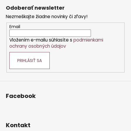
á
Odoberať newsletter
p
Nezmeškajte žiadne novinky či zľavy!
ä
t
Email
i
Vložením e-mailu súhlasíte s
podmienkami
e
ochrany osobných údajov
PRIHLÁSIŤ SA
Facebook
Kontakt