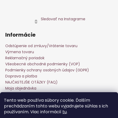
Sledovať na Instagrame
Informácie
Odstúpenie od zmluvy/Vrátenie tovaru
Výmena tovaru
Reklamačný poriadok
Všeobecné obchodné podmienky (VOP)
Podmienky ochrany osobných údajov (GDPR)
Doprava a platba
NAJČASTEJŠIE OTÁZKY (FAQ)
Moja objednávka
Starostlivosť o odevy
Tento web používa súbory cookie. Ďalším
Veľkoobchod
prechádzaním tohto webu vyjadrujete súhlas s ich
Hodnotenie obchodu
používaním. Viac informácií
tu
.
Kontakt