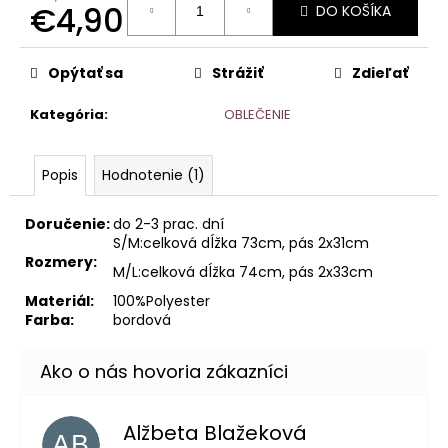
€4,90
DO KOŠÍKA
Jednotková
cena:
Opýtať sa
Strážiť
Zdieľať
Kategória
:
OBLEČENIE
Popis
Hodnotenie (1)
Doručenie:
do 2-3 prac. dní
S/M:celková dĺžka 73cm, pás 2x31cm
Rozmery:
M/L:celková dĺžka 74cm, pás 2x33cm
Materiál:
100%Polyester
Farba:
bordová
Alžbeta Blažeková
AB