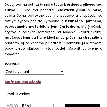
č
z
Dodaj svojmu outfitu šmrnc s touto
bordovou plisovanou
a
5
sukňou
! Sukňa má pohodlnú
elastickú gumu v páse,
m
hviezdičiek.
e
vďaka čomu perfektne sedí na postave a prispôsobí sa
rôznym typom postáv. Vyrobená je
z ľahkého, jemného,
SILÓNOVÉ
rebrovaného materiálu s jemným leskom,
ktorý pôsobí
PANČUCHY
štýlovo a zároveň komfortne na nosenie. Vďaka svojmu
LEINA
nadčasovému strihu
je ideálna do práce, na stretnutie s
€9,90
priateľmi aj na večerné príležitosti. Skombinuj ju s tričkom,
body alebo blúzkou – vždy budeš pôsobiť upravene a
moderne.
VARIANT
Možnosti doručenia
Zvoľte variant
€10,30
–52 %