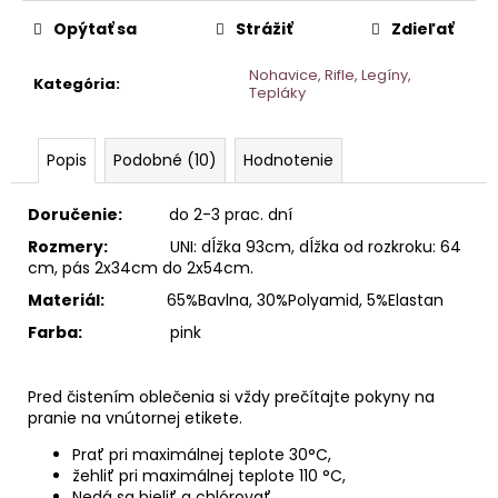
Opýtať sa
Strážiť
Zdieľať
Nohavice, Rifle, Legíny,
Kategória
:
Tepláky
Popis
Podobné (10)
Hodnotenie
Doručenie:
do 2-3 prac. dní
Rozmery:
UNI: dĺžka 93cm, dĺžka od rozkroku: 64
cm, pás 2x34cm do 2x54cm.
Materiál:
65
%Bavlna, 30%Polyamid, 5%Elastan
Farba:
pink
Pred čistením oblečenia si vždy prečítajte pokyny na
pranie na vnútornej etikete.
Prať pri maximálnej teplote 30°C,
žehliť pri maximálnej teplote 110
°C,
Nedá sa bieliť a chlórovať,