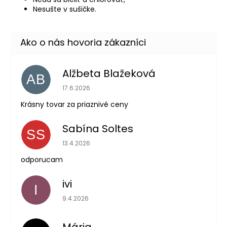
Nesušte v sušičke.
Alžbeta Blažeková
AB
Hodnotenie obchodu je 5 z 5 hviezdičiek.
17.6.2026
Krásny tovar za priaznivé ceny
Sabína Soltes
SS
Hodnotenie obchodu je 5 z 5 hviezdičiek.
13.4.2026
odporucam
ivi
I
Hodnotenie obchodu je 5 z 5 hviezdičiek.
9.4.2026