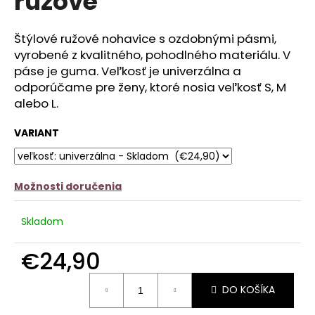
ružové
č
z
a
5
m
hviezdičiek.
Štýlové ružové nohavice s ozdobnými pásmi,
e
vyrobené z kvalitného, pohodlného materiálu. V
páse je guma.
Veľkosť je univerzálna a
BIELE
odporúčame pre ženy, ktoré nosia veľkosť S, M
TRIČKO
ICONIC
alebo L.
CLUB
€13,90
VARIANT
Možnosti doručenia
Skladom
€24,90
Jednotková
DO KOŠÍKA
cena: