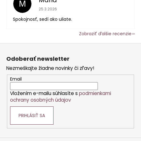
Mária
M
Hodnotenie obchodu je 5 z 5 hviezdičiek.
25.3.2026
Spokojnosť, sedí ako uliate.
Zobraziť ďalšie recenzie
Z
á
Odoberať newsletter
p
Nezmeškajte žiadne novinky či zľavy!
ä
t
Email
i
Vložením e-mailu súhlasíte s
podmienkami
e
ochrany osobných údajov
PRIHLÁSIŤ SA