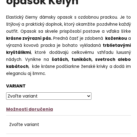
opasok Kelyn
č
z
a
5
m
hviezdičiek.
Elastický čierny dámsky opasok s ozdobnou prackou. Je to
e
štýlový a praktický doplnok, ktorý okamžite pozdvihne každý
outfit. Opasok sa skvele prispôsobí postave a vďaka šírke
KOŠEĽOVÉ
ŠATY
krásne zvýrazní pás.
Predná časť je zdobená
koženkou
a
ABSTRACT
výrazná kovová pracka je bohato vykladaná
trblietavými
€20,90
kryštálikmi
, ktoré dodávajú celkovému vzhľadu luxusný
nádych. Vynikne na
šatách, tunikách, svetroch alebo
kabátoch
, kde krásne podčiarkne ženské krivky a dodá im
eleganciu aj šmrnc.
VARIANT
Možnosti doručenia
Zvoľte variant