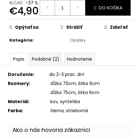
€7,90
–37 %
€4,90
DO KOŠÍKA
Jednotková
cena:
Opýtať sa
Strážiť
Zdieľať
Kategória
:
Opasky
Popis
Podobné (2)
Hodnotenie
Doručenie:
do 2-3 prac. dní
Rozmery:
dĺžka 70cm, šírka 6cm
dĺžka 75cm, šírka 6cm
Materiál:
kov, syntetika
Farba:
čierna, strieborná