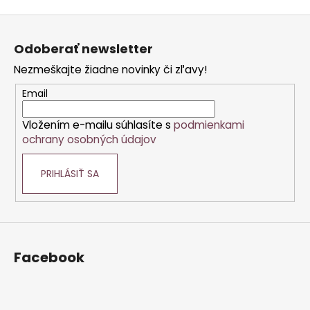
Z
á
Odoberať newsletter
p
Nezmeškajte žiadne novinky či zľavy!
ä
t
Email
i
Vložením e-mailu súhlasíte s
podmienkami
e
ochrany osobných údajov
PRIHLÁSIŤ SA
Facebook