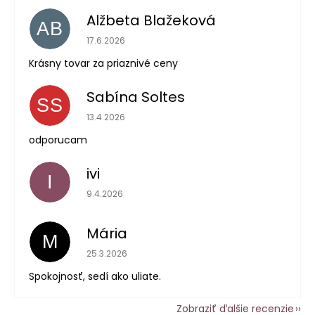
Alžbeta Blažeková
AB
Hodnotenie obchodu je 5 z 5 hviezdičiek.
17.6.2026
Krásny tovar za priaznivé ceny
Sabína Soltes
SS
Hodnotenie obchodu je 5 z 5 hviezdičiek.
13.4.2026
odporucam
ivi
I
Hodnotenie obchodu je 5 z 5 hviezdičiek.
9.4.2026
Mária
M
Hodnotenie obchodu je 5 z 5 hviezdičiek.
25.3.2026
Spokojnosť, sedí ako uliate.
Zobraziť ďalšie recenzie