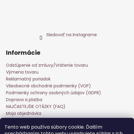
Sledovať na Instagrame
Informácie
Odstúpenie od zmluvy/Vrátenie tovaru
Výmena tovaru
Reklamačný poriadok
Všeobecné obchodné podmienky (VOP)
Podmienky ochrany osobných údajov (GDPR)
Doprava a platba
NAJČASTEJŠIE OTÁZKY (FAQ)
Moja objednávka
Starostlivosť o odevy
Tento web používa súbory cookie. Ďalším
Veľkoobchod
prechádzaním tohto webu vyjadrujete súhlas s ich
Hodnotenie obchodu