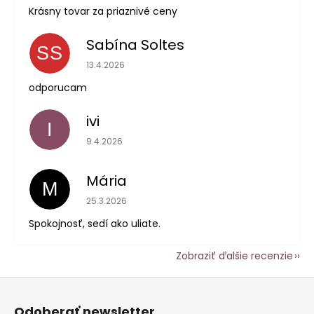
Krásny tovar za priaznivé ceny
Sabína Soltes
SS
Hodnotenie obchodu je 5 z 5 hviezdičiek.
13.4.2026
odporucam
ivi
I
Hodnotenie obchodu je 5 z 5 hviezdičiek.
9.4.2026
Mária
M
Hodnotenie obchodu je 5 z 5 hviezdičiek.
25.3.2026
Spokojnosť, sedí ako uliate.
Zobraziť ďalšie recenzie
Z
á
Odoberať newsletter