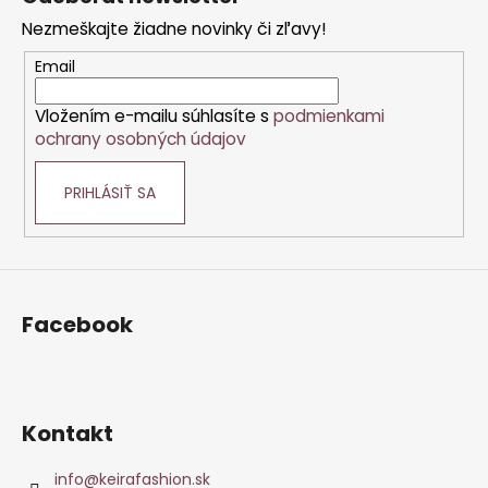
p
Nezmeškajte žiadne novinky či zľavy!
ä
t
Email
i
Vložením e-mailu súhlasíte s
podmienkami
e
ochrany osobných údajov
PRIHLÁSIŤ SA
Facebook
Kontakt
info
@
keirafashion.sk