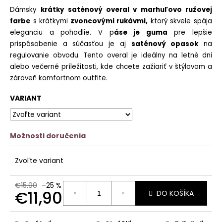
č
z
Dámsky
krátky saténový overal v marhuľovo ružovej
a
5
farbe
s krátkymi
zvoncovými rukávmi,
ktorý skvele spája
m
hviezdičiek.
e
eleganciu a pohodlie. V p
áse je guma
pre lepšie
prispôsobenie a súčasťou je aj
saténový opasok
na
PANČUCHY
regulovanie obvodu. Tento overal je ideálny na letné dni
NUENO
alebo večerné príležitosti, kde chcete zažiariť v štýlovom a
€12,90
zároveň komfortnom outfite.
VARIANT
Možnosti doručenia
Zvoľte variant
€15,90
–25 %
€11,90
DO KOŠÍKA
Jednotková
cena: