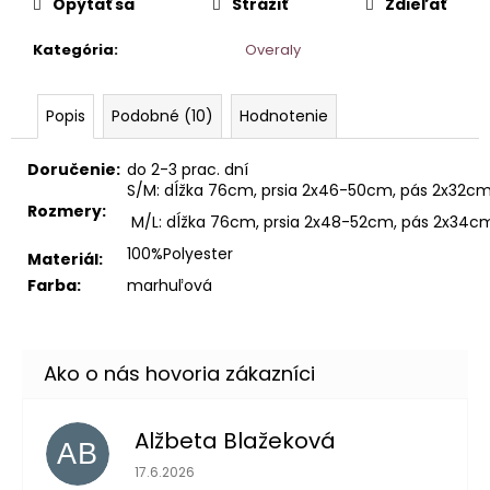
Opýtať sa
Strážiť
Zdieľať
Kategória
:
Overaly
Popis
Podobné (10)
Hodnotenie
Doručenie:
do 2-3 prac. dní
S/M: dĺžka 76cm, prsia 2x46-50cm, pás 2x32c
Rozmery:
M/L: dĺžka 76cm, prsia 2x48-52cm, pás 2x34c
100%Polyester
Materiál:
Farba:
marhuľová
Alžbeta Blažeková
AB
Hodnotenie obchodu je 5 z 5 hviezdičiek.
17.6.2026