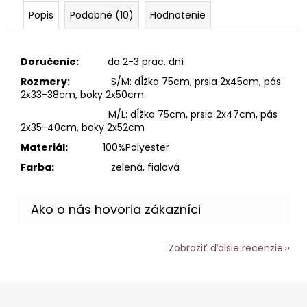
Popis
Podobné (10)
Hodnotenie
Doručenie:
do 2-3 prac. dní
Rozmery:
S/M: dĺžka 75cm, prsia 2x45cm, pás
2x33-38cm, boky 2x50cm
M/L
: dĺžka 75cm, prsia 2x47cm, pás
2x35-40cm, boky 2x52cm
Materiál:
100%Polyester
Farba:
zelená, fialová
Zobraziť ďalšie recenzie
Z