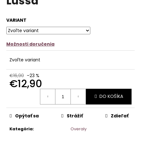
Lussa
č
z
a
5
m
hviezdičiek.
VARIANT
e
ÚPLETOVÉ
ŠATY
Možnosti doručenia
MINA
€15,90
Pôvodne:
Zvoľte variant
€24,90
€16,90
–23 %
€12,90
Jednotková
DO KOŠÍKA
cena:
Opýtať sa
Strážiť
Zdieľať
Kategória
:
Overaly