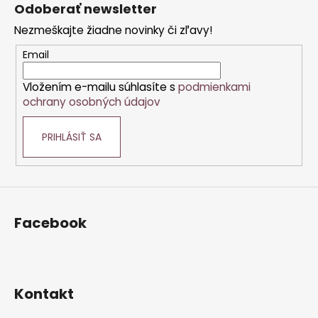
á
Odoberať newsletter
p
Nezmeškajte žiadne novinky či zľavy!
ä
t
Email
i
Vložením e-mailu súhlasíte s
podmienkami
e
ochrany osobných údajov
PRIHLÁSIŤ SA
Facebook
Kontakt