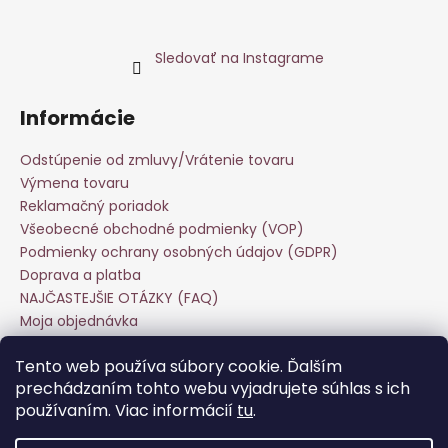
Sledovať na Instagrame
Informácie
Odstúpenie od zmluvy/Vrátenie tovaru
Výmena tovaru
Reklamačný poriadok
Všeobecné obchodné podmienky (VOP)
Podmienky ochrany osobných údajov (GDPR)
Doprava a platba
NAJČASTEJŠIE OTÁZKY (FAQ)
Moja objednávka
Starostlivosť o odevy
Tento web používa súbory cookie. Ďalším
Veľkoobchod
prechádzaním tohto webu vyjadrujete súhlas s ich
Hodnotenie obchodu
používaním. Viac informácií
tu
.
Kontakt