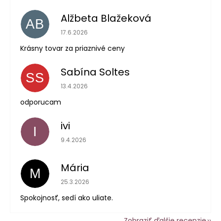
Alžbeta Blažeková
AB
Hodnotenie obchodu je 5 z 5 hviezdičiek.
17.6.2026
Krásny tovar za priaznivé ceny
Sabína Soltes
SS
Hodnotenie obchodu je 5 z 5 hviezdičiek.
13.4.2026
odporucam
ivi
I
Hodnotenie obchodu je 5 z 5 hviezdičiek.
9.4.2026
Mária
M
Hodnotenie obchodu je 5 z 5 hviezdičiek.
25.3.2026
Spokojnosť, sedí ako uliate.
Zobraziť ďalšie recenzie