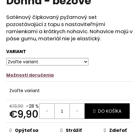
Donna - béžové
č
z
a
5
m
hviezdičiek.
Saténový čipkovaný pyžamový set
e
pozostávajúci z topu s nastaviteľnými
ramienkami a krátkych nohavíc. Nohavice majú v
SATÉNOVÝ
páse gumu, materiál nie je elastický.
PYŽAMOVÝ
TROJKOMPLET
-
VARIANT
ČIERNY
€22,90
Pôvodne:
€27,90
Možnosti doručenia
Zvoľte variant
€13,90
–28 %
€9,90
DO KOŠÍKA
Jednotková
cena:
Opýtať sa
Strážiť
Zdieľať