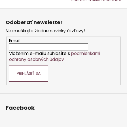
Z
á
Odoberať newsletter
p
Nezmeškajte žiadne novinky či zľavy!
ä
t
Email
i
Vložením e-mailu súhlasíte s
podmienkami
e
ochrany osobných údajov
PRIHLÁSIŤ SA
Facebook