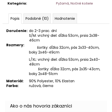
Kategória
:
Pyžamá, Nočné košele
Popis
Podobné (10)
Hodnotenie
Doručenie:
do 2-3 prac. dní
S/M: vrchný diel: dĺžka 53cm, prsia 2x38-
46cm
Rozmery:
šortky: dĺžka 32cm, pás 2x33-40cm,
boky 2x46-49cm
L/XL: vrchný diel: dĺžka 53cm, prsia 2x40-
48cm
šortky: dĺžka 32cm, pás 2x35-43cm,
boky 2x48-51cm
Materiál:
90% Polyester, 10% Elastan
Farba:
ružová, čierna