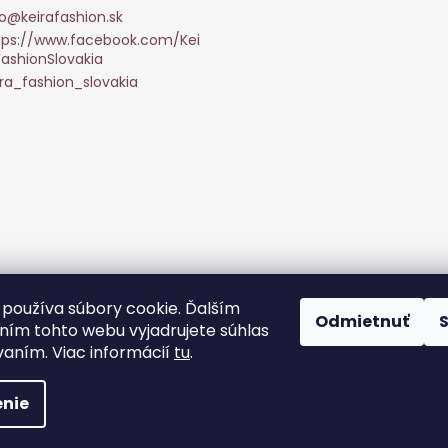
o
@
keirafashion.sk
tps://www.facebook.com/Kei
FashionSlovakia
ira_fashion_slovakia
Sledovať na Instagr
používa súbory cookie. Ďalším
Odmietnuť
ím tohto webu vyjadrujete súhlas
vaním. Viac informácií
tu
.
hradené.
Upraviť nastavenie cookies
nie