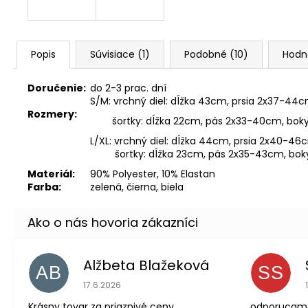
Popis
Súvisiace (1)
Podobné (10)
Hodn
Doručenie:
do 2-3 prac. dní
S/M: vrchný diel: dĺžka 43cm, prsia 2x37-44
Rozmery:
šortky: dĺžka 22cm, pás 2x33-40cm, bok
L/XL: vrchný diel: dĺžka 44cm, prsia 2x40-46
šortky: dĺžka 23cm, pás 2x35-43cm, bo
Materiál:
90% Polyester, 10% Elastan
Farba:
zelená, čierna, biela
Alžbeta Blažeková
AB
SS
Hodnotenie obchodu je 5 z 5 hviezdičiek.
17.6.2026
Krásny tovar za priaznivé ceny
odporucam