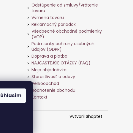
Odstúpenie od zmluvy/Vrátenie
tovaru
Výmena tovaru
Reklamačný poriadok
Všeobecné obchodné podmienky
(VOP)
Podmienky ochrany osobných
údajov (GDPR)
Doprava a platba
NAJČASTEJŠIE OTÁZKY (FAQ)
Moja objednávka
Starostlivosť o odevy
Veľkoobchod
ame
Hodnotenie obchodu
Súhlasím
Kontakt
Vytvoril Shoptet