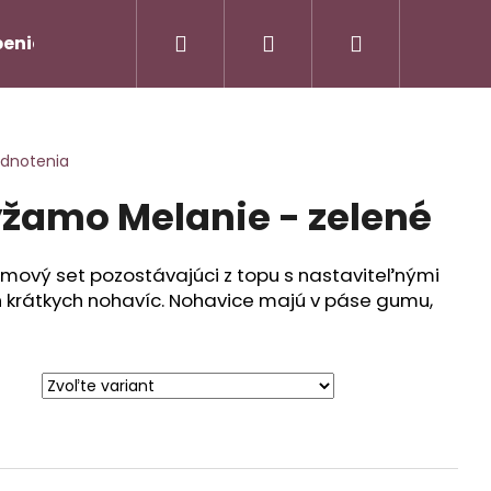
Hľadať
Prihlásenie
Nákupný
enie od zmluvy/Vrátenie tovaru
Napíšte nám
košík
odnotenia
žamo Melanie - zelené
ový set pozostávajúci z topu s nastaviteľnými
 krátkych nohavíc. Nohavice majú v páse gumu,
AMOVÝ TROJKOMPLET -
Nasledujúce
90