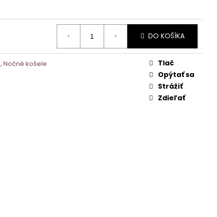
DO KOŠÍKA
Tlač
, Nočné košele
Opýtať sa
Strážiť
Zdieľať