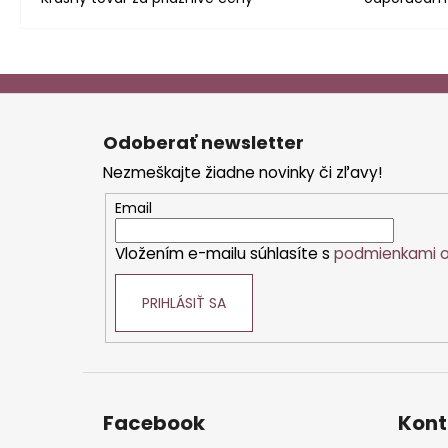
Z
á
Odoberať newsletter
p
Nezmeškajte žiadne novinky či zľavy!
ä
t
Email
i
Vložením e-mailu súhlasíte s
podmienkami o
e
PRIHLÁSIŤ SA
Facebook
Kont