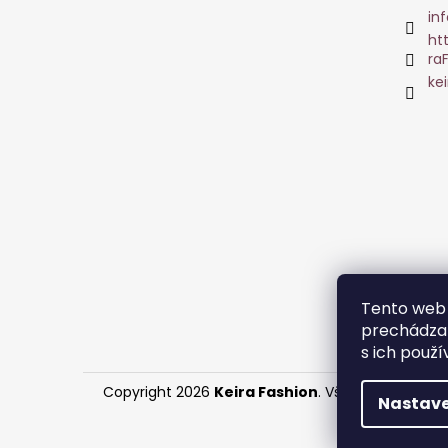
inf
ht
ra
ke
Tento web 
prechádzan
s ich použí
Copyright 2026
Keira Fashion
. Všetky práva vy
Nastave