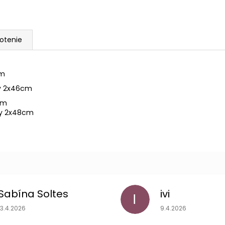
otenie
cm
y 2x46cm
cm
ky 2x48cm
Sabína Soltes
ivi
I
Hodnotenie obchodu je 5 z 5 hviezdičiek.
Hodnotenie obchodu
13.4.2026
9.4.2026