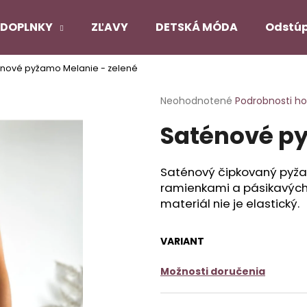
DOPLNKY
ZĽAVY
DETSKÁ MÓDA
Odstúp
nové pyžamo Melanie - zelené
Čo potrebujete nájsť?
Priemerné
Neohodnotené
Podrobnosti h
hodnotenie
Saténové py
produktu
HĽADAŤ
je
0,0
z
Saténový čipkovaný pyžam
5
Odporúčame
ramienkami a pásikavých
hviezdičiek.
materiál nie je elastický.
PANČUCHY NUENO
SATÉNOVÝ PYŽ
ČIERNY
VARIANT
€12,90
€22,90
Pôvodne:
€27,
Možnosti doručenia