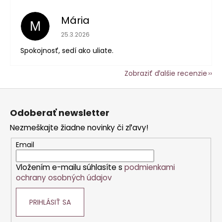
Mária
M
Hodnotenie obchodu je 5 z 5 hviezdičiek.
25.3.2026
Spokojnosť, sedí ako uliate.
Zobraziť ďalšie recenzie
Z
á
Odoberať newsletter
p
Nezmeškajte žiadne novinky či zľavy!
ä
t
Email
i
Vložením e-mailu súhlasíte s
podmienkami
e
ochrany osobných údajov
PRIHLÁSIŤ SA