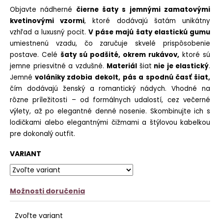
č
z
Objavte nádherné
čierne šaty s jemnými zamatovými
a
5
kvetinovými vzormi
, ktoré dodávajú šatám unikátny
m
hviezdičiek.
e
vzhľad a luxusný pocit.
V páse majú šaty elastickú gumu
umiestnenú vzadu, čo zaručuje skvelé prispôsobenie
PANČUCHY
postave. Celé
šaty sú podšité, okrem rukávov,
ktoré sú
NUENO
jemne priesvitné a vzdušné.
Materiál
šiat
nie je elastický
.
€12,90
Jemné
volániky zdobia dekolt, pás a spodnú časť šiat,
čím dodávajú ženský a romantický nádych. Vhodné na
rôzne príležitosti – od formálnych udalostí, cez večerné
výlety, až po elegantné denné nosenie. Skombinujte ich s
lodičkami alebo elegantnými čižmami a štýlovou kabelkou
pre dokonalý outfit.
VARIANT
Možnosti doručenia
Zvoľte variant