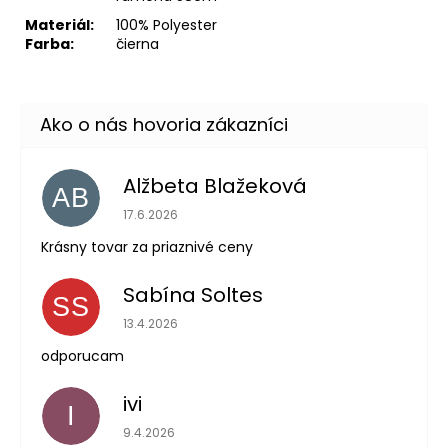
Materiál:
100% Polyester
Farba:
čierna
Alžbeta Blažeková
AB
Hodnotenie obchodu je 5 z 5 hviezdičiek.
17.6.2026
Krásny tovar za priaznivé ceny
Sabína Soltes
SS
Hodnotenie obchodu je 5 z 5 hviezdičiek.
13.4.2026
odporucam
ivi
I
Hodnotenie obchodu je 5 z 5 hviezdičiek.
9.4.2026