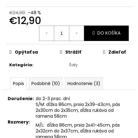
€24,90
–48 %
€12,90
Jednotková
DO KOŠÍKA
cena:
Opýtať sa
Strážiť
Zdieľať
Kategória
:
Šaty
Popis
Podobné (10)
Hodnotenie (3)
Doručenie:
do 2-3 prac. dní
S/M: dĺžka 86cm, prsia 2x39-43cm, pás
2x30cm do 2x35cm, dĺžka rukáva od
ramena 58cm
Rozmery:
M/L: dĺžka 86cm, prsia 2x41-45cm, pás
2x32cm do 2x37cm, dĺžka rukáva od
ramena 58cm